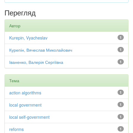
Перегляд
Автор
Kurepin, Vyacheslav
1
Курепін, Вячеслав Миколайович
1
Іваненко, Валерія Сергіївна
1
Тема
action algorithms
1
local government
1
local self-government
1
reforms
1