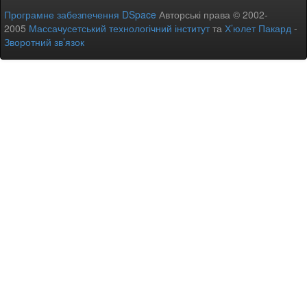
Програмне забезпечення DSpace
Авторські права © 2002-
2005
Массачусетський технологічний інститут
та
Х’юлет Пакард
-
Зворотний зв’язок