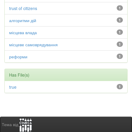
trust of citizens
1
алгоритми дій
1
місцева влада
1
місцеве самоврядування
1
реформи
1
Has File(s)
true
1
Тема від