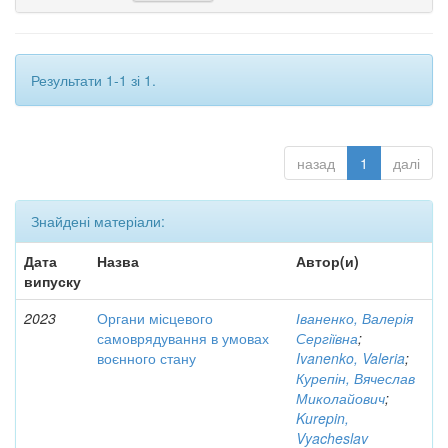
Результати 1-1 зі 1.
назад
1
далі
Знайдені матеріали:
Дата
Назва
Автор(и)
випуску
2023
Органи місцевого
Іваненко, Валерія
самоврядування в умовах
Сергіївна
;
воєнного стану
Ivanenko, Valeria
;
Курепін, Вячеслав
Миколайович
;
Kurepin,
Vyacheslav