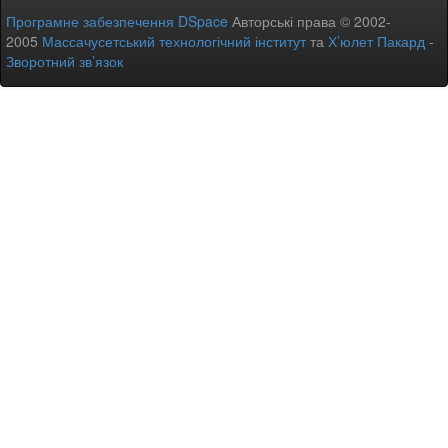
Програмне забезпечення DSpace
Авторські права © 2002-
2005
Массачусетський технологічний інститут
та
Х’юлет Пакард
-
Зворотний зв’язок