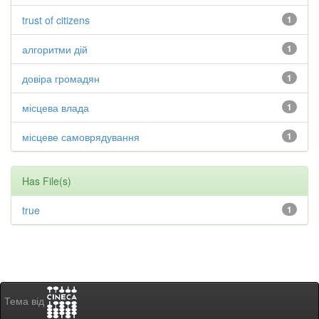
trust of citizens
1
алгоритми дій
1
довіра громадян
1
місцева влада
1
місцеве самоврядування
1
Has File(s)
true
1
Тема від