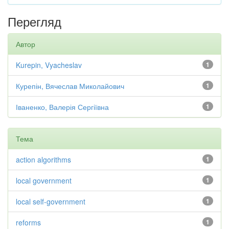
Перегляд
Автор
Kurepin, Vyacheslav
1
Курепін, Вячеслав Миколайович
1
Іваненко, Валерія Сергіївна
1
Тема
action algorithms
1
local government
1
local self-government
1
reforms
1