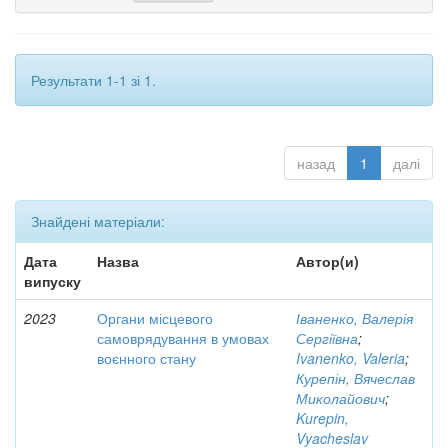
Результати 1-1 зі 1.
назад
1
далі
Знайдені матеріали:
Дата
Назва
Автор(и)
випуску
2023
Органи місцевого
Іваненко, Валерія
самоврядування в умовах
Сергіївна
;
воєнного стану
Ivanenko, Valeria
;
Курепін, Вячеслав
Миколайович
;
Kurepin,
Vyacheslav