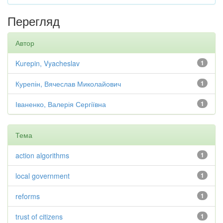
Перегляд
Автор
Kurepin, Vyacheslav
1
Курепін, Вячеслав Миколайович
1
Іваненко, Валерія Сергіївна
1
Тема
action algorithms
1
local government
1
reforms
1
trust of citizens
1