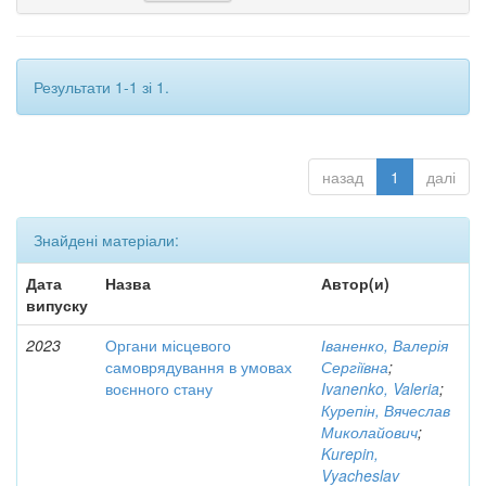
Результати 1-1 зі 1.
назад
1
далі
Знайдені матеріали:
Дата
Назва
Автор(и)
випуску
2023
Органи місцевого
Іваненко, Валерія
самоврядування в умовах
Сергіївна
;
воєнного стану
Ivanenko, Valeria
;
Курепін, Вячеслав
Миколайович
;
Kurepin,
Vyacheslav