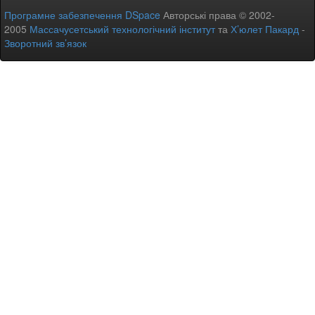
Програмне забезпечення DSpace
Авторські права © 2002-
2005
Массачусетський технологічний інститут
та
Х’юлет Пакард
-
Зворотний зв’язок