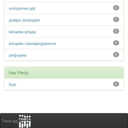
алгоритми дій
1
довіра громадян
1
місцева влада
1
місцеве самоврядування
1
реформи
1
Has File(s)
true
1
Тема від