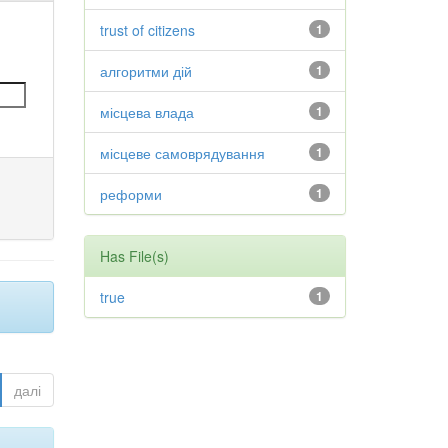
trust of citizens
1
алгоритми дій
1
місцева влада
1
місцеве самоврядування
1
реформи
1
Has File(s)
true
1
далі