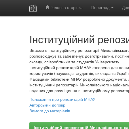
Головна сторінка
Перегляд
Дов
Skip
navigation
Інституційний репоз
Вітаємо в Інституційному репозитарії Миколаївського
розповсюджує та забезпечує довготривалий, постійн
складу, співробітників та студентів Університету.
Інституційний репозитарій МНАУ створено для пошир
користувачів (науковців, студентів, викладачів України
Фахівцями бібліотеки МНАУ розроблено документи, 
інституційний репозитарій Миколаївського національ
наданих для розміщення в Інституційному репозита
Положення про репозитарій МНАУ
Авторський договір
Вимоги до матеріалів
Інституційний репозитарій Миколаївського на