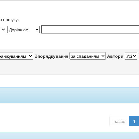
в пошуку.
Впорядкування
Автори
назад
1