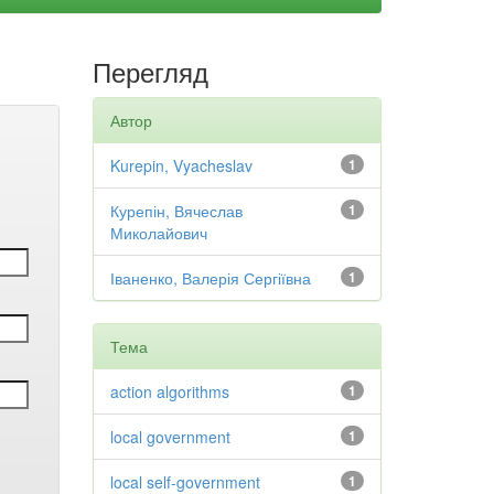
Перегляд
Автор
Kurepin, Vyacheslav
1
Курепін, Вячеслав
1
Миколайович
Іваненко, Валерія Сергіївна
1
Тема
action algorithms
1
local government
1
local self-government
1