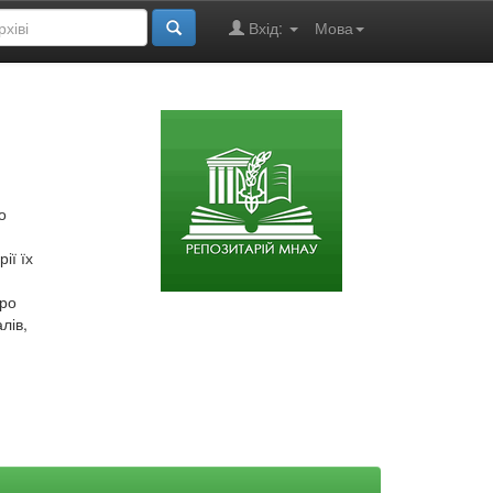
Вхід:
Мова
о
ії їх
про
лів,