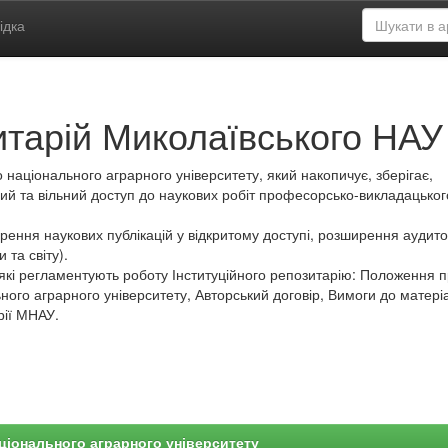
ідка
итарій Миколаївського НАУ
 національного аграрного університету, який накопичує, зберігає,
ий та вільний доступ до наукових робіт професорсько-викладацьког
ення наукових публікацій у відкритому доступі, розширення аудитор
 та світу).
які регламентують роботу Інституційного репозитарію: Положення 
ного аграрного університету, Авторський договір, Вимоги до матеріа
рії МНАУ.
ціонального аграрного університету