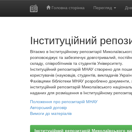
Головна сторінка
Перегляд
Дов
Skip
navigation
Інституційний репоз
Вітаємо в Інституційному репозитарії Миколаївського
розповсюджує та забезпечує довготривалий, постійн
складу, співробітників та студентів Університету.
Інституційний репозитарій МНАУ створено для пошир
користувачів (науковців, студентів, викладачів України
Фахівцями бібліотеки МНАУ розроблено документи, 
інституційний репозитарій Миколаївського національ
наданих для розміщення в Інституційному репозита
Положення про репозитарій МНАУ
Авторський договір
Вимоги до матеріалів
Інституційний репозитарій Миколаївського на