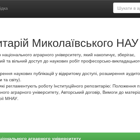
ідка
итарій Миколаївського НАУ
 національного аграрного університету, який накопичує, зберігає,
ий та вільний доступ до наукових робіт професорсько-викладацьког
ення наукових публікацій у відкритому доступі, розширення аудитор
 та світу).
які регламентують роботу Інституційного репозитарію: Положення 
ного аграрного університету, Авторський договір, Вимоги до матеріа
рії МНАУ.
ціонального аграрного університету