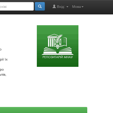
Вхід:
Мова
о
ії їх
про
лів,