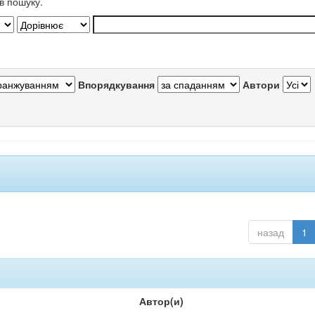
в пошуку.
Впорядкування
Автори
назад
1
Автор(и)