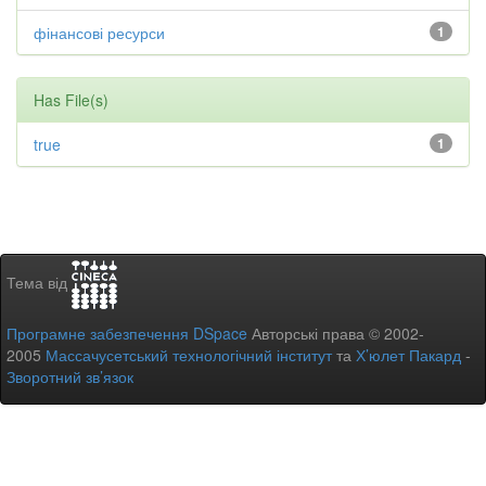
фінансові ресурси
1
Has File(s)
true
1
Тема від
Програмне забезпечення DSpace
Авторські права © 2002-
2005
Массачусетський технологічний інститут
та
Х’юлет Пакард
-
Зворотний зв’язок