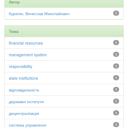
Автор
Курепін, Вячеслав Миколайович
1
Тема
financial resources
1
management system
1
responsibility
1
state institutions
1
відповідальність
1
державні інститути
1
децентралізація
1
система управління
1