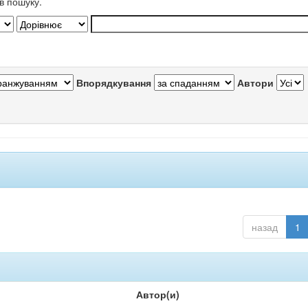
в пошуку.
Впорядкування
Автори
назад
1
Автор(и)