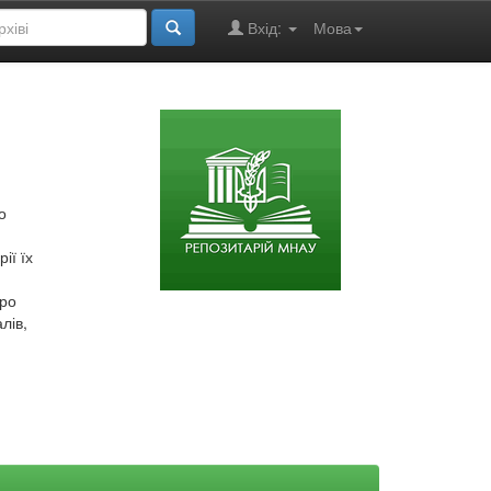
Вхід:
Мова
о
ії їх
про
лів,