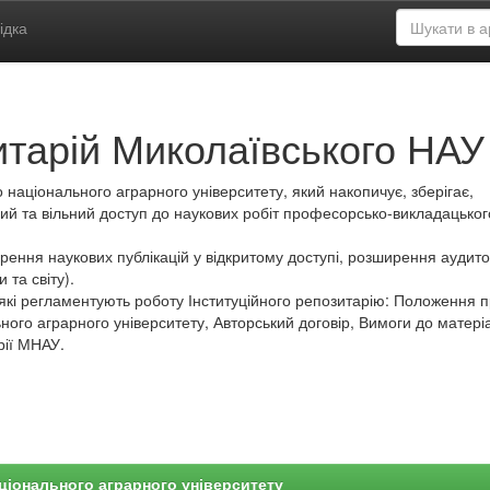
ідка
итарій Миколаївського НАУ
 національного аграрного університету, який накопичує, зберігає,
ий та вільний доступ до наукових робіт професорсько-викладацьког
ення наукових публікацій у відкритому доступі, розширення аудитор
 та світу).
які регламентують роботу Інституційного репозитарію: Положення 
ного аграрного університету, Авторський договір, Вимоги до матеріа
рії МНАУ.
ціонального аграрного університету