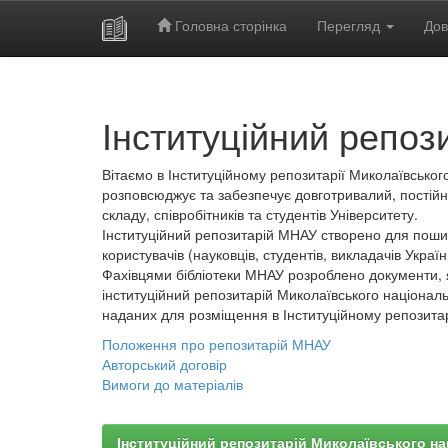
Головна сторінка
Перегляд
Дов
Skip
navigation
Інституційний репоз
Вітаємо в Інституційному репозитарії Миколаївського
розповсюджує та забезпечує довготривалий, постійн
складу, співробітників та студентів Університету.
Інституційний репозитарій МНАУ створено для пошир
користувачів (науковців, студентів, викладачів України
Фахівцями бібліотеки МНАУ розроблено документи, 
інституційний репозитарій Миколаївського національ
наданих для розміщення в Інституційному репозита
Положення про репозитарій МНАУ
Авторський договір
Вимоги до матеріалів
Інституційний репозитарій Миколаївського на