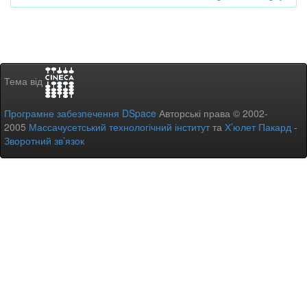
Тема від
Програмне забезпечення DSpace
Авторські права © 2002-
2005
Массачусетський технологічний інститут
та
Х’юлет Пакард
-
Зворотний зв’язок