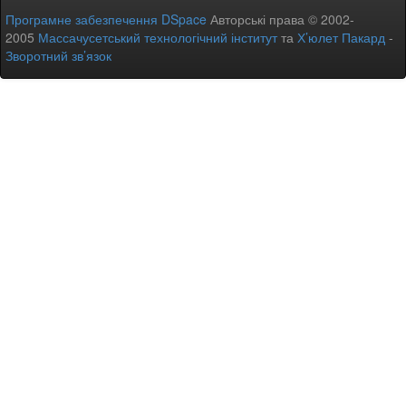
Програмне забезпечення DSpace
Авторські права © 2002-
2005
Массачусетський технологічний інститут
та
Х’юлет Пакард
-
Зворотний зв’язок