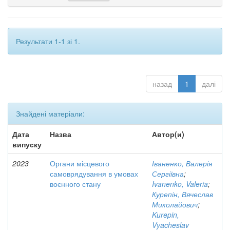
Результати 1-1 зі 1.
назад
1
далі
Знайдені матеріали:
Дата
Назва
Автор(и)
випуску
2023
Органи місцевого
Іваненко, Валерія
самоврядування в умовах
Сергіївна
;
воєнного стану
Ivanenko, Valeria
;
Курепін, Вячеслав
Миколайович
;
Kurepin,
Vyacheslav