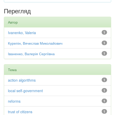
Перегляд
Автор
Ivanenko, Valeria
1
Курепін, Вячеслав Миколайович
1
Іваненко, Валерія Сергіївна
1
Тема
action algorithms
1
local self-government
1
reforms
1
trust of citizens
1