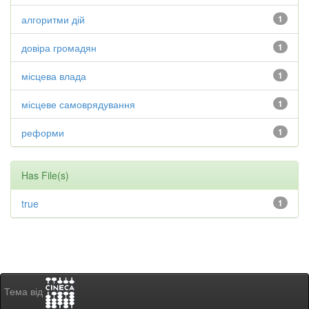
алгоритми дій
1
довіра громадян
1
місцева влада
1
місцеве самоврядування
1
реформи
1
Has File(s)
true
1
Тема від