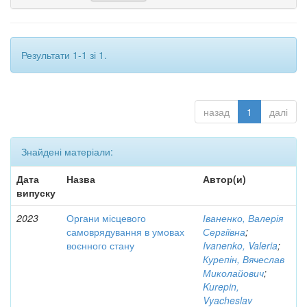
Результати 1-1 зі 1.
назад
1
далі
Знайдені матеріали:
Дата
Назва
Автор(и)
випуску
2023
Органи місцевого
Іваненко, Валерія
самоврядування в умовах
Сергіївна
;
воєнного стану
Ivanenko, Valeria
;
Курепін, Вячеслав
Миколайович
;
Kurepin,
Vyacheslav