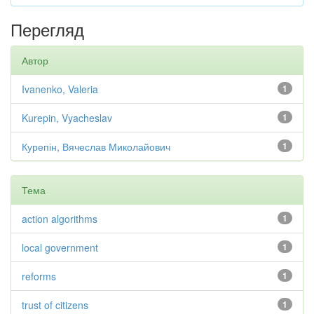
Перегляд
Автор
Ivanenko, Valeria
1
Kurepin, Vyacheslav
1
Курепін, Вячеслав Миколайович
1
Тема
action algorithms
1
local government
1
reforms
1
trust of citizens
1