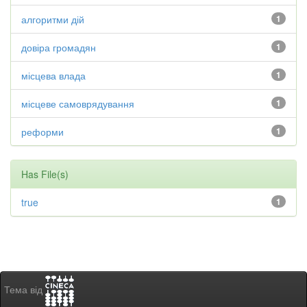
алгоритми дій
1
довіра громадян
1
місцева влада
1
місцеве самоврядування
1
реформи
1
Has File(s)
true
1
Тема від