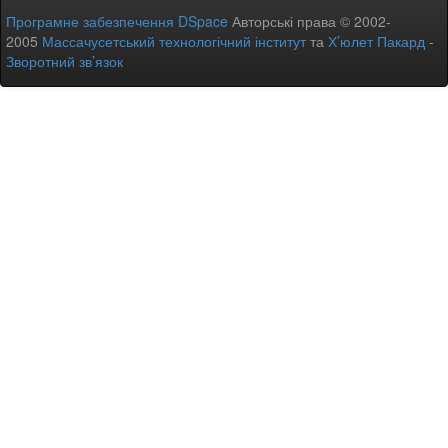
Програмне забезпечення DSpace
Авторські права © 2002-
2005
Массачусетський технологічний інститут
та
Х’юлет Пакард
-
Зворотний зв’язок