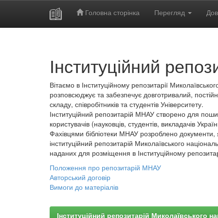
Головна сторінка
Перегляд
Дов
Skip
navigation
Інституційний репоз
Вітаємо в Інституційному репозитарії Миколаївського
розповсюджує та забезпечує довготривалий, постійн
складу, співробітників та студентів Університету.
Інституційний репозитарій МНАУ створено для пошир
користувачів (науковців, студентів, викладачів України
Фахівцями бібліотеки МНАУ розроблено документи, 
інституційний репозитарій Миколаївського національ
наданих для розміщення в Інституційному репозита
Положення про репозитарій МНАУ
Авторський договір
Вимоги до матеріалів
Інституційний репозитарій Миколаївського на