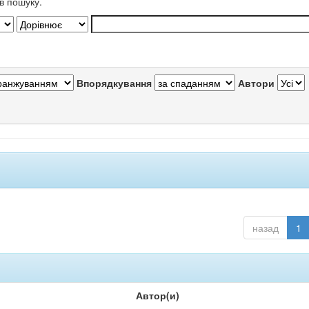
в пошуку.
Впорядкування
Автори
назад
1
Автор(и)