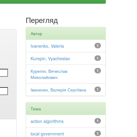
Перегляд
Автор
Ivanenko, Valeria
1
Kurepin, Vyacheslav
1
Курепін, Вячеслав
1
Миколайович
Іваненко, Валерія Сергіївна
1
Тема
action algorithms
1
local government
1