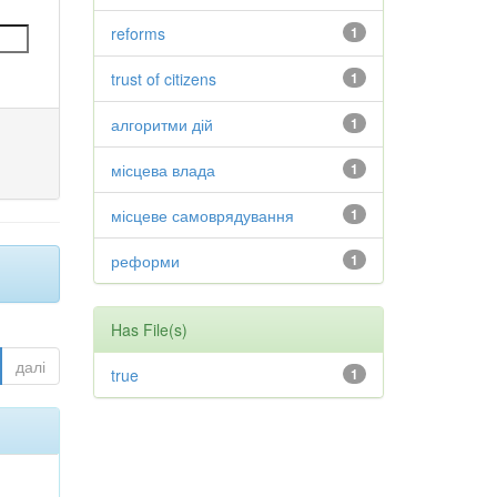
reforms
1
trust of citizens
1
алгоритми дій
1
місцева влада
1
місцеве самоврядування
1
реформи
1
Has File(s)
далі
true
1