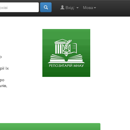
Вхід:
Мова
о
ії їх
про
лів,