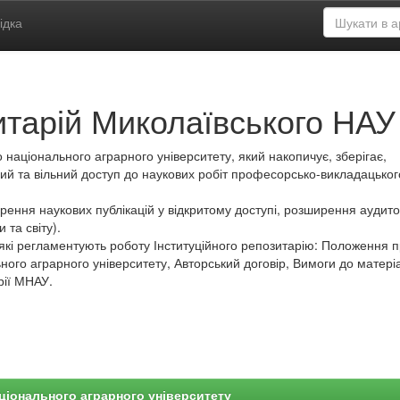
ідка
итарій Миколаївського НАУ
 національного аграрного університету, який накопичує, зберігає,
ий та вільний доступ до наукових робіт професорсько-викладацьког
ення наукових публікацій у відкритому доступі, розширення аудитор
 та світу).
які регламентують роботу Інституційного репозитарію: Положення 
ного аграрного університету, Авторський договір, Вимоги до матеріа
рії МНАУ.
ціонального аграрного університету