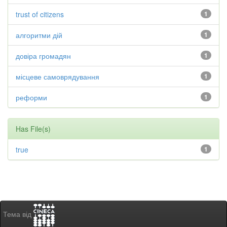
trust of citizens
1
алгоритми дій
1
довіра громадян
1
місцеве самоврядування
1
реформи
1
Has File(s)
true
1
Тема від