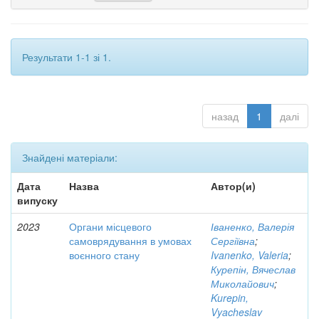
Результати 1-1 зі 1.
назад
1
далі
Знайдені матеріали:
Дата
Назва
Автор(и)
випуску
2023
Органи місцевого
Іваненко, Валерія
самоврядування в умовах
Сергіївна
;
воєнного стану
Ivanenko, Valeria
;
Курепін, Вячеслав
Миколайович
;
Kurepin,
Vyacheslav