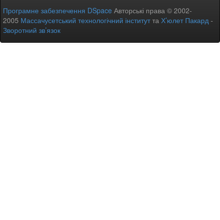
Програмне забезпечення DSpace
Авторські права © 2002-
2005
Массачусетський технологічний інститут
та
Х’юлет Пакард
-
Зворотний зв’язок