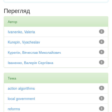
Перегляд
Автор
Ivanenko, Valeria
1
Kurepin, Vyacheslav
1
Курепін, Вячеслав Миколайович
1
Іваненко, Валерія Сергіївна
1
Тема
action algorithms
1
local government
1
reforms
1