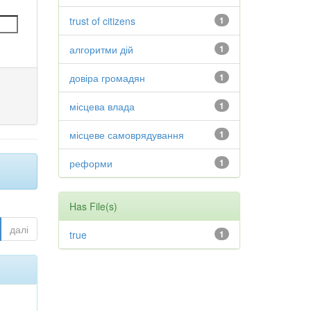
trust of citizens
1
алгоритми дій
1
довіра громадян
1
місцева влада
1
місцеве самоврядування
1
реформи
1
Has File(s)
далі
true
1