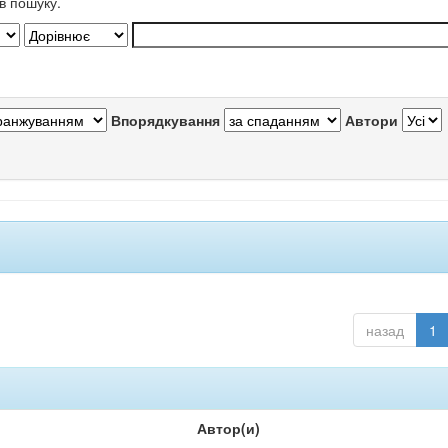
в пошуку.
Впорядкування
Автори
назад
1
Автор(и)