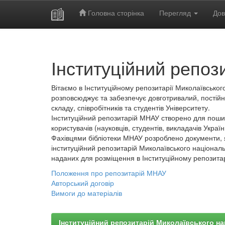
Головна сторінка
Перегляд
Дов
Skip
navigation
Інституційний репоз
Вітаємо в Інституційному репозитарії Миколаївського
розповсюджує та забезпечує довготривалий, постійн
складу, співробітників та студентів Університету.
Інституційний репозитарій МНАУ створено для пошир
користувачів (науковців, студентів, викладачів України
Фахівцями бібліотеки МНАУ розроблено документи, 
інституційний репозитарій Миколаївського національ
наданих для розміщення в Інституційному репозита
Положення про репозитарій МНАУ
Авторський договір
Вимоги до матеріалів
Інституційний репозитарій Миколаївського на