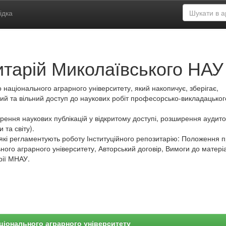
ідка
итарій Миколаївського НАУ
 національного аграрного університету, який накопичує, зберігає,
ий та вільний доступ до наукових робіт професорсько-викладацьког
ення наукових публікацій у відкритому доступі, розширення аудитор
 та світу).
які регламентують роботу Інституційного репозитарію: Положення 
ного аграрного університету, Авторський договір, Вимоги до матеріа
рії МНАУ.
ціонального аграрного університету