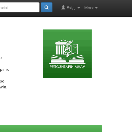
Вхід:
Мова
о
ії їх
про
лів,