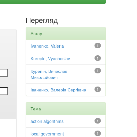
Перегляд
Автор
Ivanenko, Valeria
1
Kurepin, Vyacheslav
1
Курепін, Вячеслав
1
Миколайович
Іваненко, Валерія Сергіївна
1
Тема
action algorithms
1
local government
1