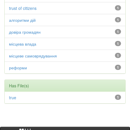
trust of citizens
1
алгоритми дій
1
довіра громадян
1
місцева влада
1
місцеве самоврядування
1
реформи
1
Has File(s)
true
1