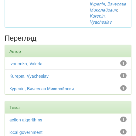
Курепін, Вячеслав
Миколайович
;
Kurepin,
Vyacheslav
Перегляд
Автор
Ivanenko, Valeria
1
Kurepin, Vyacheslav
1
Курепін, Вячеслав Миколайович
1
Тема
action algorithms
1
local government
1