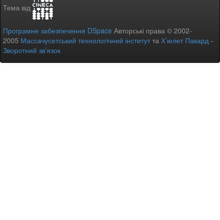
Тема від
Програмне забезпечення DSpace
Авторські права © 2002-
2005
Массачусетський технологічний інститут
та
Х’юлет Пакард
-
Зворотний зв’язок