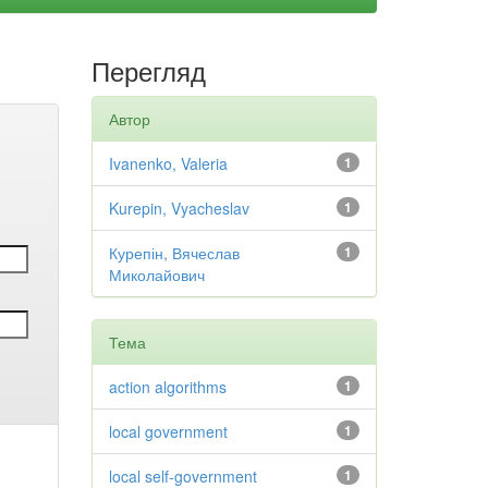
Перегляд
Автор
Ivanenko, Valeria
1
Kurepin, Vyacheslav
1
Курепін, Вячеслав
1
Миколайович
Тема
action algorithms
1
local government
1
local self-government
1