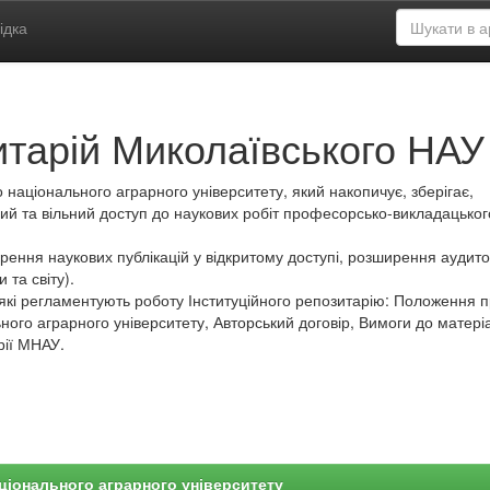
ідка
итарій Миколаївського НАУ
 національного аграрного університету, який накопичує, зберігає,
ий та вільний доступ до наукових робіт професорсько-викладацьког
ення наукових публікацій у відкритому доступі, розширення аудитор
 та світу).
які регламентують роботу Інституційного репозитарію: Положення 
ного аграрного університету, Авторський договір, Вимоги до матеріа
рії МНАУ.
ціонального аграрного університету