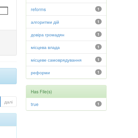
reforms
1
алгоритми дій
1
довіра громадян
1
місцева влада
1
місцеве самоврядування
1
реформи
1
Has File(s)
далі
true
1