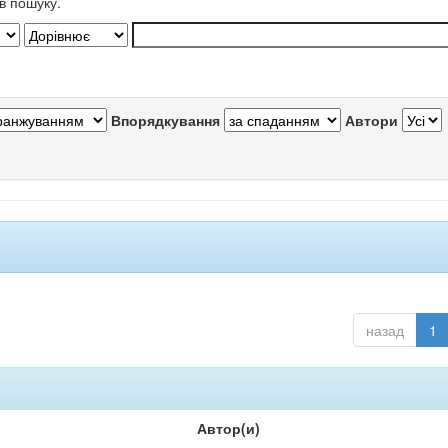
в пошуку.
Впорядкування
Автори
назад
1
Автор(и)