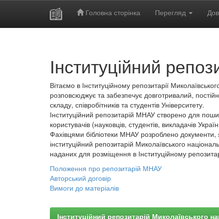
Головна сторінка
Перегляд
Дов
Skip
navigation
Інституційний репоз
Вітаємо в Інституційному репозитарії Миколаївського
розповсюджує та забезпечує довготривалий, постійн
складу, співробітників та студентів Університету.
Інституційний репозитарій МНАУ створено для пошир
користувачів (науковців, студентів, викладачів України
Фахівцями бібліотеки МНАУ розроблено документи, 
інституційний репозитарій Миколаївського національ
наданих для розміщення в Інституційному репозита
Положення про репозитарій МНАУ
Авторський договір
Вимоги до матеріалів
Інституційний репозитарій Миколаївського на