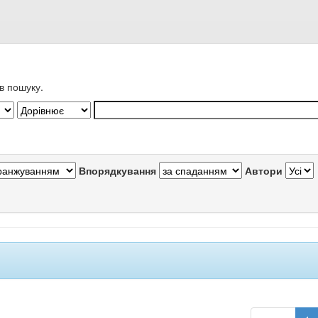
в пошуку.
Впорядкування
Автори