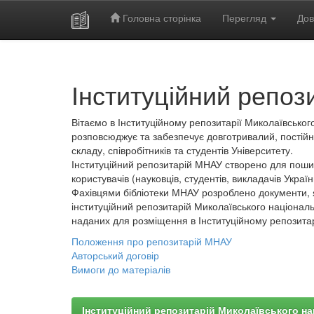
Головна сторінка
Перегляд
Дов
Skip
navigation
Інституційний репоз
Вітаємо в Інституційному репозитарії Миколаївського
розповсюджує та забезпечує довготривалий, постійн
складу, співробітників та студентів Університету.
Інституційний репозитарій МНАУ створено для пошир
користувачів (науковців, студентів, викладачів України
Фахівцями бібліотеки МНАУ розроблено документи, 
інституційний репозитарій Миколаївського національ
наданих для розміщення в Інституційному репозита
Положення про репозитарій МНАУ
Авторський договір
Вимоги до матеріалів
Інституційний репозитарій Миколаївського на