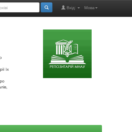
Вхід:
Мова
о
ії їх
про
лів,