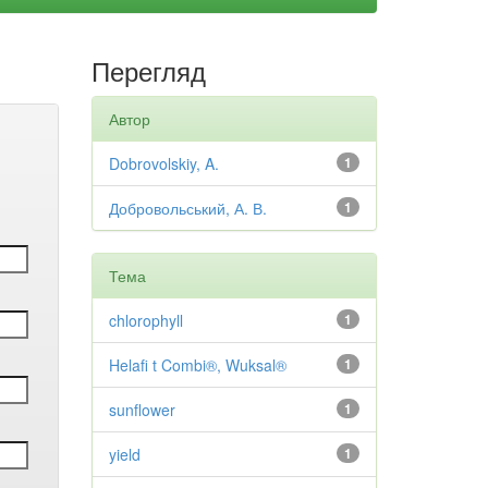
Перегляд
Автор
Dobrovolskiy, A.
1
Добровольський, А. В.
1
Тема
chlorophyll
1
Helafi t Combi®, Wuksal®
1
sunflower
1
yield
1