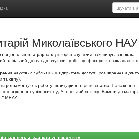
ідка
итарій Миколаївського НАУ
 національного аграрного університету, який накопичує, зберігає,
ий та вільний доступ до наукових робіт професорсько-викладацьког
ення наукових публікацій у відкритому доступі, розширення аудитор
 та світу).
які регламентують роботу Інституційного репозитарію: Положення 
ного аграрного університету, Авторський договір, Вимоги до матеріа
рії МНАУ.
ціонального аграрного університету