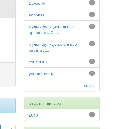
Вуксал®
1
добрива
1
мультифункциональные
1
препараты Хе...
мультифункціональні пре-
1
парати Х...
соняшник
1
урожайность
1
далі >
за датою випуску
2018
1