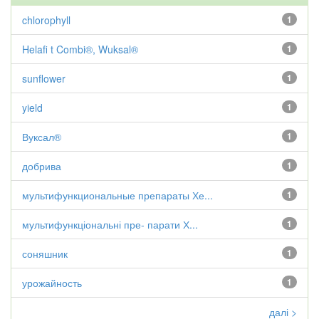
chlorophyll
1
Helafi t Combi®, Wuksal®
1
sunflower
1
yield
1
Вуксал®
1
добрива
1
мультифункциональные препараты Хе...
1
мультифункціональні пре- парати Х...
1
соняшник
1
урожайность
1
далі >