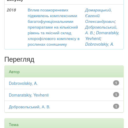
2018
Вплив позакореневих
Домарацький,
підживлень комплексними
Євгеній
багатофункціональними
Олександрович
;
препаратами на кількісний
Добровольський,
рівень та якісний склад
А. В.
;
Domaratskiy,
хлорофілового комплексу в
Yevhenii
;
рослинах соняшнику
Dobrovolskiy, A.
Перегляд
Автор
Dobrovolskiy, A.
1
Domaratskiy, Yevhenii
1
Добровольський, А. В.
1
Тема