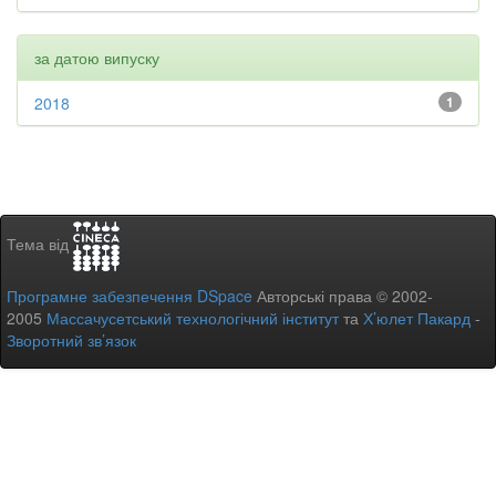
за датою випуску
2018
1
Тема від
Програмне забезпечення DSpace
Авторські права © 2002-
2005
Массачусетський технологічний інститут
та
Х’юлет Пакард
-
Зворотний зв’язок