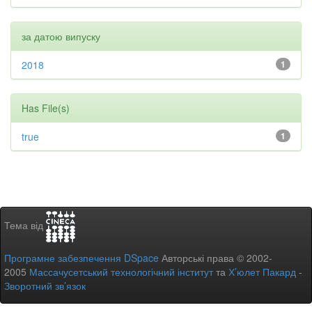
за датою випуску
2018
1
Has File(s)
true
1
Тема від
Програмне забезпечення DSpace
Авторські права © 2002-
2005
Массачусетський технологічний інститут
та
Х’юлет Пакард
-
Зворотний зв’язок