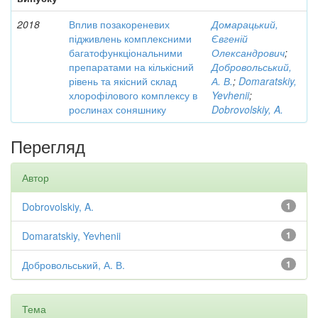
2018
Вплив позакореневих
Домарацький,
підживлень комплексними
Євгеній
багатофункціональними
Олександрович
;
препаратами на кількісний
Добровольський,
рівень та якісний склад
А. В.
;
Domaratskiy,
хлорофілового комплексу в
Yevhenii
;
рослинах соняшнику
Dobrovolskiy, A.
Перегляд
Автор
Dobrovolskiy, A.
1
Domaratskiy, Yevhenii
1
Добровольський, А. В.
1
Тема