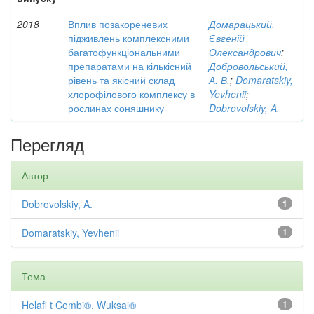
2018
Вплив позакореневих
Домарацький,
підживлень комплексними
Євгеній
багатофункціональними
Олександрович
;
препаратами на кількісний
Добровольський,
рівень та якісний склад
А. В.
;
Domaratskiy,
хлорофілового комплексу в
Yevhenii
;
рослинах соняшнику
Dobrovolskiy, A.
Перегляд
Автор
Dobrovolskiy, A.
1
Domaratskiy, Yevhenii
1
Тема
Helafi t Combi®, Wuksal®
1