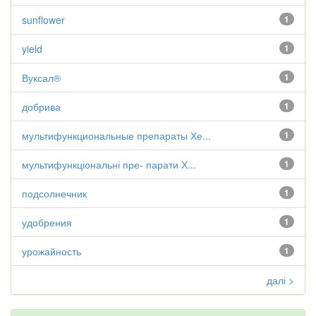
sunflower
1
yield
1
Вуксал®
1
добрива
1
мультифункциональные препараты Хе...
1
мультифункціональні пре- парати Х...
1
подсолнечник
1
удобрения
1
урожайность
1
далі >