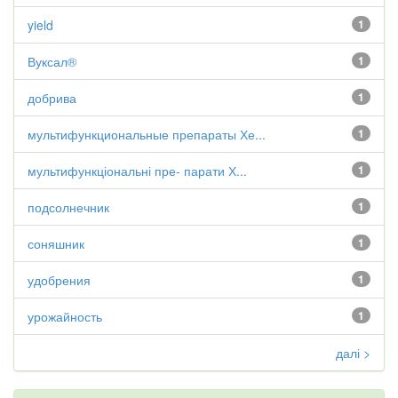
yield
1
Вуксал®
1
добрива
1
мультифункциональные препараты Хе...
1
мультифункціональні пре- парати Х...
1
подсолнечник
1
соняшник
1
удобрения
1
урожайность
1
далі >