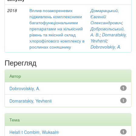
2018
Вплив позакореневих
Домарацький,
підживлень комплексними
Євгеній
багатофункціональними
Олександрович
;
препаратами на кількісний
Добровольський,
рівень та якісний склад
А. В.
;
Domaratskiy,
хлорофілового комплексу в
Yevhenii
;
рослинах соняшнику
Dobrovolskiy, A.
Перегляд
Автор
Dobrovolskiy, A.
1
Domaratskiy, Yevhenii
1
Тема
Helafi t Combi®, Wuksal®
1