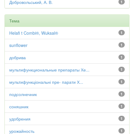
Добровольський, А. В.
1
Тема
Helafi t Combi®, Wuksal®
1
sunflower
1
добрива
1
мультифункциональные препараты Хе...
1
мультифункціональні пре- парати Х...
1
подсолнечник
1
соняшник
1
удобрения
1
урожайность
1