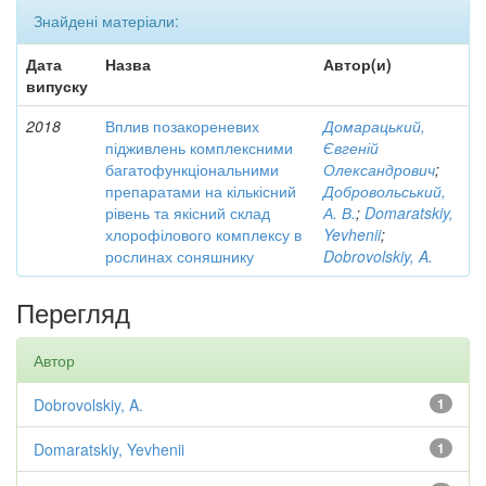
Знайдені матеріали:
Дата
Назва
Автор(и)
випуску
2018
Вплив позакореневих
Домарацький,
підживлень комплексними
Євгеній
багатофункціональними
Олександрович
;
препаратами на кількісний
Добровольський,
рівень та якісний склад
А. В.
;
Domaratskiy,
хлорофілового комплексу в
Yevhenii
;
рослинах соняшнику
Dobrovolskiy, A.
Перегляд
Автор
Dobrovolskiy, A.
1
Domaratskiy, Yevhenii
1