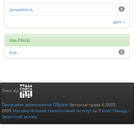
урожайність
1
далі >
Has File(s)
true
1
Тема від
Програмне забезпечення DSpace
Авторські права © 2002-
2005
Массачусетський технологічний інститут
та
Х’юлет Пакард
-
Зворотний зв’язок