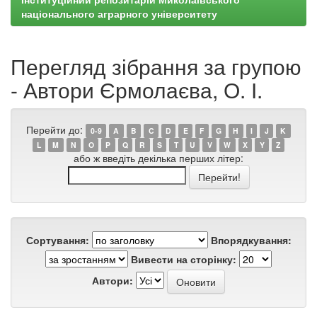
національного аграрного університету
Перегляд зібрання за групою
- Автори Єрмолаєва, О. І.
Перейти до:
0-9
A
B
C
D
E
F
G
H
I
J
K
L
M
N
O
P
Q
R
S
T
U
V
W
X
Y
Z
або ж введіть декілька перших літер:
Сортування:
Впорядкування:
Вивести на сторінку:
Автори: