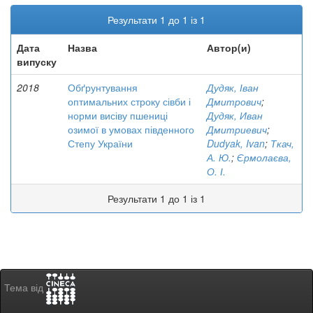
Результати 1 до 1 із 1
Дата
Назва
Автор(и)
випуску
2018
Обґрунтування
Дудяк, Іван
оптимальних строку сівби і
Дмитрович
;
норми висіву пшениці
Дудяк, Иван
озимої в умовах південного
Дмитриевич
;
Степу України
Dudyak, Ivan
;
Ткач,
А. Ю.
;
Єрмолаєва,
О. І.
Результати 1 до 1 із 1
Тема від