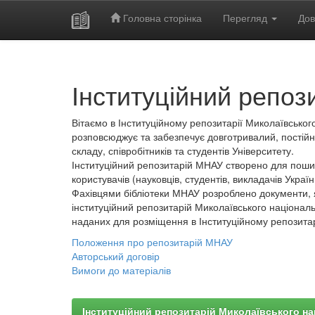
Головна сторінка
Перегляд
Дов
Skip
navigation
Інституційний репоз
Вітаємо в Інституційному репозитарії Миколаївського
розповсюджує та забезпечує довготривалий, постійн
складу, співробітників та студентів Університету.
Інституційний репозитарій МНАУ створено для пошир
користувачів (науковців, студентів, викладачів України
Фахівцями бібліотеки МНАУ розроблено документи, 
інституційний репозитарій Миколаївського національ
наданих для розміщення в Інституційному репозита
Положення про репозитарій МНАУ
Авторський договір
Вимоги до матеріалів
Інституційний репозитарій Миколаївського на