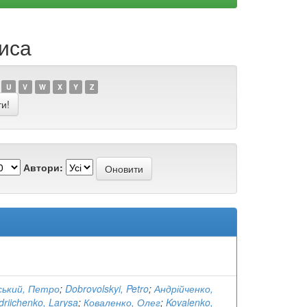
риса
U
V
W
X
Y
Z
Автори:
ський, Петро
;
Dobrovolskyi, Petro
;
Андрійченко,
driichenko, Larysa
;
Коваленко, Олег
;
Kovalenko,