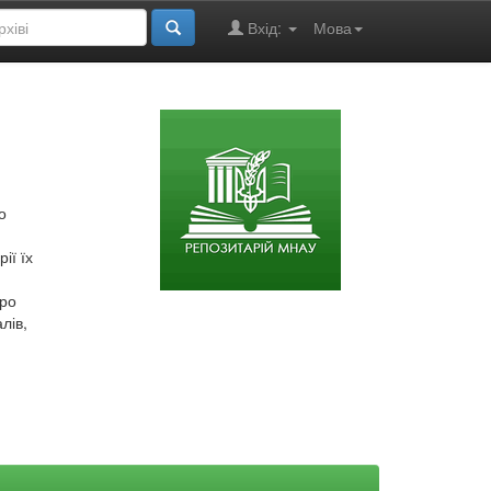
Вхід:
Мова
о
ії їх
про
лів,