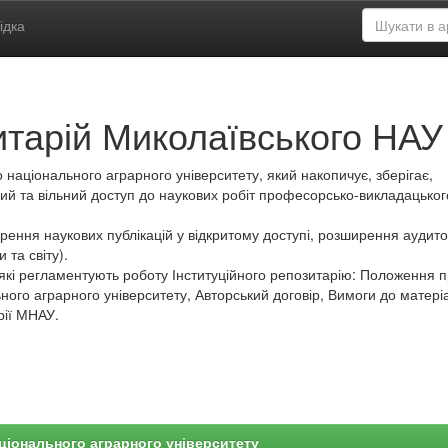
ідка
итарій Миколаївського НАУ
 національного аграрного університету, який накопичує, зберігає,
ий та вільний доступ до наукових робіт професорсько-викладацьког
ення наукових публікацій у відкритому доступі, розширення аудитор
 та світу).
які регламентують роботу Інституційного репозитарію: Положення 
ного аграрного університету, Авторський договір, Вимоги до матеріа
рії МНАУ.
ціонального аграрного університету