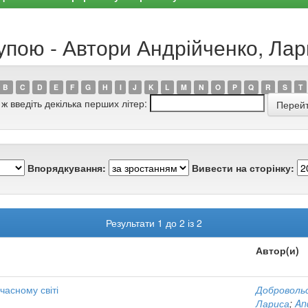
упою - Автори Андрійченко, Ла
B
C
D
E
F
G
H
I
J
K
L
M
N
O
P
Q
R
S
T
 ж введіть декілька перших літер:
Впорядкування:
Вивести на сторінку:
Результати 1 до 2 із 2
Автор(и)
часному світі
Доброволь
Лариса
;
An