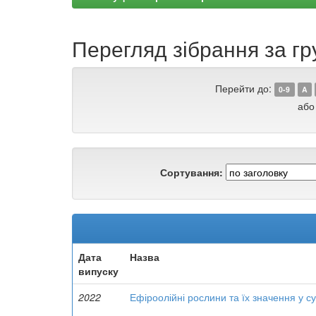
Перегляд зібрання за гр
Перейти до:
0-9
A
або
Сортування:
Дата
Назва
випуску
2022
Ефіроолійні рослини та їх значення у су