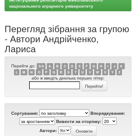
національного аграрного університету
Перегляд зібрання за групою
- Автори Андрійченко,
Лариса
Перейти до:
0-9
A
B
C
D
E
F
G
H
I
J
K
L
M
N
O
P
Q
R
S
T
U
V
W
X
Y
Z
або ж введіть декілька перших літер:
Сортування:
Впорядкування:
Вивести на сторінку:
Автори: