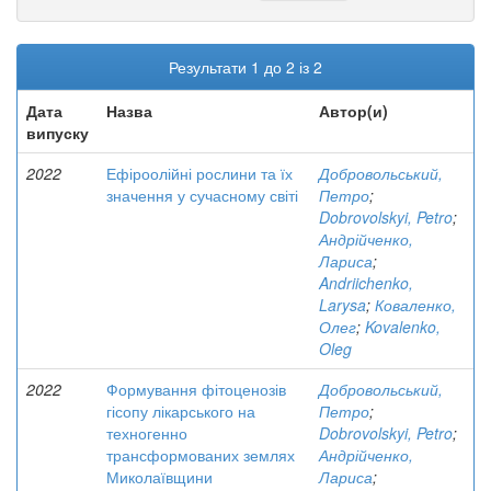
Результати 1 до 2 із 2
Дата
Назва
Автор(и)
випуску
2022
Ефіроолійні рослини та їх
Добровольський,
значення у сучасному світі
Петро
;
Dobrovolskyi, Petro
;
Андрійченко,
Лариса
;
Andriichenko,
Larysa
;
Коваленко,
Олег
;
Kovalenko,
Oleg
2022
Формування фітоценозів
Добровольський,
гісопу лікарського на
Петро
;
техногенно
Dobrovolskyi, Petro
;
трансформованих землях
Андрійченко,
Миколаївщини
Лариса
;