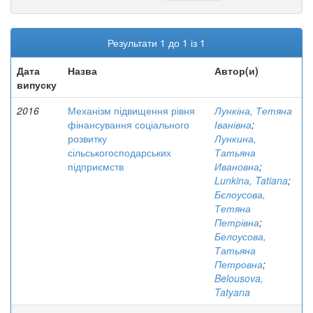
Результати 1 до 1 із 1
Дата
Назва
Автор(и)
випуску
2016
Механізм підвищення рівня
Лункіна, Тетяна
фінансування соціального
Іванівна
;
розвитку
Лункина,
сільськогосподарських
Татьяна
підприємств
Ивановна
;
Lunkinа, Tatiana
;
Бєлоусова,
Тетяна
Петрівна
;
Белоусова,
Татьяна
Петровна
;
Belousova,
Tatyana