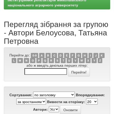
національного аграрного університету
Перегляд зібрання за групою
- Автори Белоусова, Татьяна
Петровна
Перейти до:
0-9
A
B
C
D
E
F
G
H
I
J
K
L
M
N
O
P
Q
R
S
T
U
V
W
X
Y
Z
або ж введіть декілька перших літер:
Сортування:
Впорядкування:
Вивести на сторінку:
Автори: