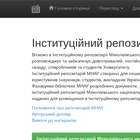
Головна сторінка
Перегляд
Дов
Skip
navigation
Інституційний репоз
Вітаємо в Інституційному репозитарії Миколаївського
розповсюджує та забезпечує довготривалий, постійн
складу, співробітників та студентів Університету.
Інституційний репозитарій МНАУ створено для пошир
користувачів (науковців, студентів, викладачів України
Фахівцями бібліотеки МНАУ розроблено документи, 
інституційний репозитарій Миколаївського національ
наданих для розміщення в Інституційному репозита
Положення про репозитарій МНАУ
Авторський договір
Вимоги до матеріалів
Інституційний репозитарій Миколаївського на