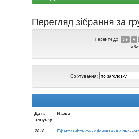
Перегляд зібрання за гр
Перейти до:
0-9
A
або
Сортування:
Дата
Назва
випуску
2016
Ефективність функціонування сільськог