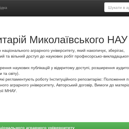
ідка
итарій Миколаївського НАУ
 національного аграрного університету, який накопичує, зберігає,
ий та вільний доступ до наукових робіт професорсько-викладацьког
ення наукових публікацій у відкритому доступі, розширення аудитор
 та світу).
які регламентують роботу Інституційного репозитарію: Положення 
ного аграрного університету, Авторський договір, Вимоги до матеріа
рії МНАУ.
ціонального аграрного університету