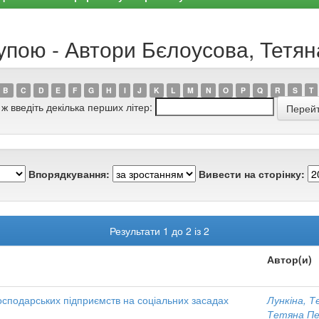
упою - Автори Бєлоусова, Тетян
B
C
D
E
F
G
H
I
J
K
L
M
N
O
P
Q
R
S
T
 ж введіть декілька перших літер:
Впорядкування:
Вивести на сторінку:
Результати 1 до 2 із 2
Автор(и)
осподарських підприємств на соціальних засадах
Лункіна, Т
Тетяна Пе