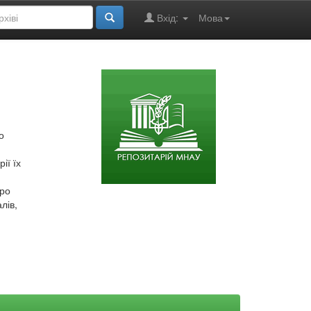
Вхід:
Мова
о
ії їх
про
лів,