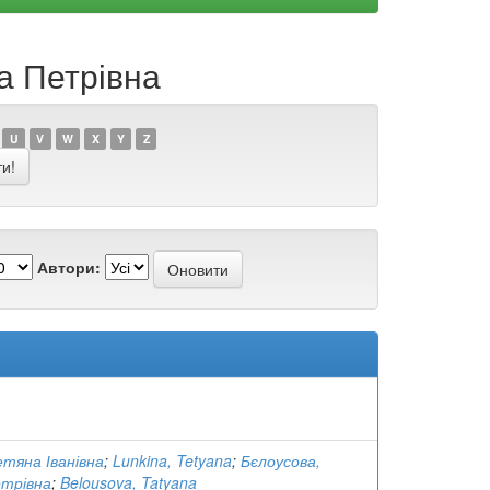
а Петрівна
U
V
W
X
Y
Z
Автори:
етяна Іванівна
;
Lunkina, Tetyana
;
Бєлоусова,
трівна
;
Belousova, Tatyana