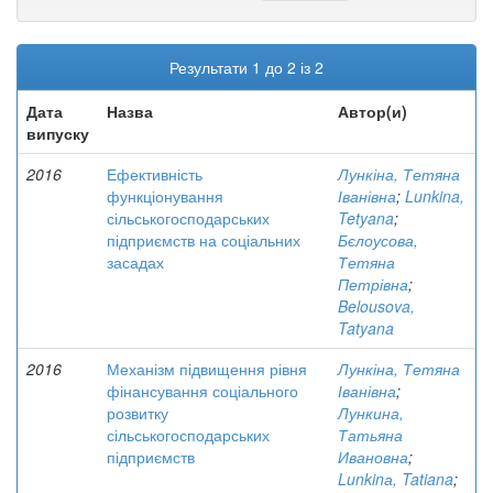
Результати 1 до 2 із 2
Дата
Назва
Автор(и)
випуску
2016
Ефективність
Лункіна, Тетяна
функціонування
Іванівна
;
Lunkina,
сільськогосподарських
Tetyana
;
підприємств на соціальних
Бєлоусова,
засадах
Тетяна
Петрівна
;
Belousova,
Tatyana
2016
Механізм підвищення рівня
Лункіна, Тетяна
фінансування соціального
Іванівна
;
розвитку
Лункина,
сільськогосподарських
Татьяна
підприємств
Ивановна
;
Lunkinа, Tatiana
;