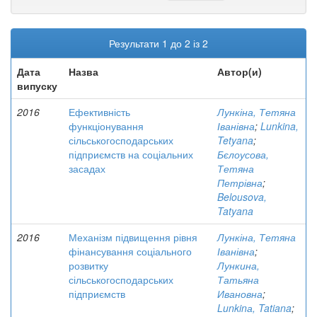
Результати 1 до 2 із 2
Дата
Назва
Автор(и)
випуску
2016
Ефективність
Лункіна, Тетяна
функціонування
Іванівна
;
Lunkina,
сільськогосподарських
Tetyana
;
підприємств на соціальних
Бєлоусова,
засадах
Тетяна
Петрівна
;
Belousova,
Tatyana
2016
Механізм підвищення рівня
Лункіна, Тетяна
фінансування соціального
Іванівна
;
розвитку
Лункина,
сільськогосподарських
Татьяна
підприємств
Ивановна
;
Lunkinа, Tatiana
;