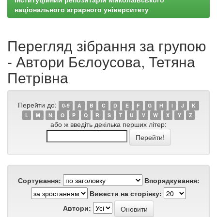
національного аграрного університету
Перегляд зібрання за групою
- Автори Бєлоусова, Тетяна
Петрівна
Перейти до:
0-9
A
B
C
D
E
F
G
H
I
J
K
L
M
N
O
P
Q
R
S
T
U
V
W
X
Y
Z
або ж введіть декілька перших літер:
Сортування:
Впорядкування:
Вивести на сторінку:
Автори: