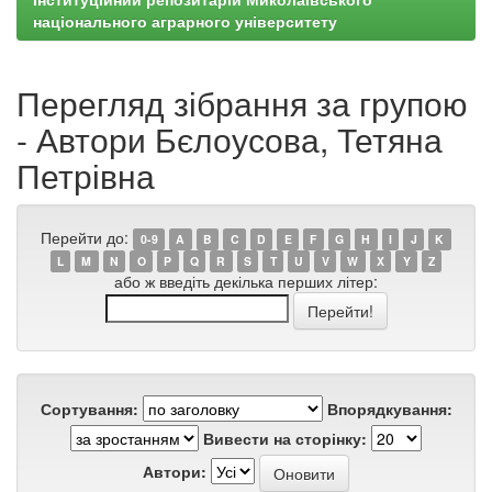
національного аграрного університету
Перегляд зібрання за групою
- Автори Бєлоусова, Тетяна
Петрівна
Перейти до:
0-9
A
B
C
D
E
F
G
H
I
J
K
L
M
N
O
P
Q
R
S
T
U
V
W
X
Y
Z
або ж введіть декілька перших літер:
Сортування:
Впорядкування:
Вивести на сторінку:
Автори: