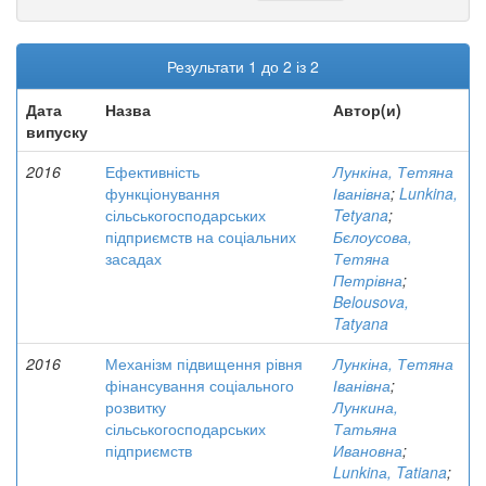
Результати 1 до 2 із 2
Дата
Назва
Автор(и)
випуску
2016
Ефективність
Лункіна, Тетяна
функціонування
Іванівна
;
Lunkina,
сільськогосподарських
Tetyana
;
підприємств на соціальних
Бєлоусова,
засадах
Тетяна
Петрівна
;
Belousova,
Tatyana
2016
Механізм підвищення рівня
Лункіна, Тетяна
фінансування соціального
Іванівна
;
розвитку
Лункина,
сільськогосподарських
Татьяна
підприємств
Ивановна
;
Lunkinа, Tatiana
;