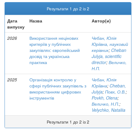
Результати 1 до 2 із 2
Дата
Назва
Автор(и)
випуску
2026
Використання нецінових
Чебан, Юлія
критеріїв у публічних
Юріївна, науковий
закупівлях: європейський
керівник
;
Cheban
досвід та українська
Julyja, scientific
практика
director
;
Величко,
Н.П.
2025
Організація контролю у
Чебан, Юлія
сфері публічних закупівель з
Юріївна
;
Cheban,
використанням цифрових
Julyja
;
Повх, О.В.
;
інструментів
Povkh, Olena
;
Величко, Н.П.
;
Velychko, Nataliia
Результати 1 до 2 із 2