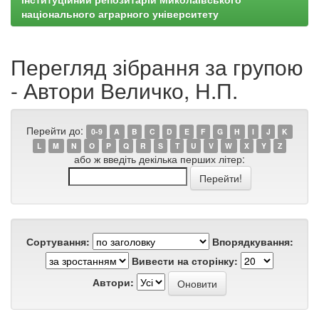
національного аграрного університету
Перегляд зібрання за групою
- Автори Величко, Н.П.
Перейти до:
0-9
A
B
C
D
E
F
G
H
I
J
K
L
M
N
O
P
Q
R
S
T
U
V
W
X
Y
Z
або ж введіть декілька перших літер:
Сортування:
Впорядкування:
Вивести на сторінку:
Автори: