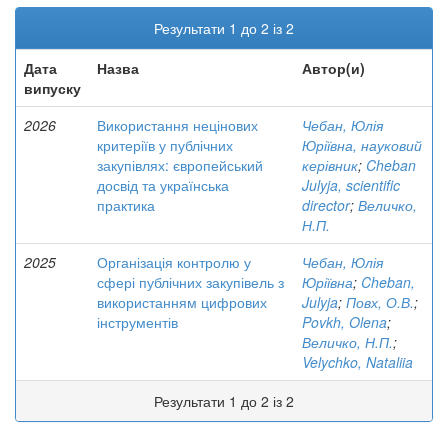
Результати 1 до 2 із 2
Дата
Назва
Автор(и)
випуску
2026
Використання нецінових
Чебан, Юлія
критеріїв у публічних
Юріївна, науковий
закупівлях: європейський
керівник
;
Cheban
досвід та українська
Julyja, scientific
практика
director
;
Величко,
Н.П.
2025
Організація контролю у
Чебан, Юлія
сфері публічних закупівель з
Юріївна
;
Cheban,
використанням цифрових
Julyja
;
Повх, О.В.
;
інструментів
Povkh, Olena
;
Величко, Н.П.
;
Velychko, Nataliia
Результати 1 до 2 із 2