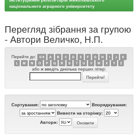
національного аграрного університету
Перегляд зібрання за групою
- Автори Величко, Н.П.
Перейти до:
0-9
A
B
C
D
E
F
G
H
I
J
K
L
M
N
O
P
Q
R
S
T
U
V
W
X
Y
Z
або ж введіть декілька перших літер:
Сортування:
Впорядкування:
Вивести на сторінку:
Автори: