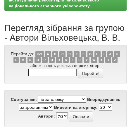
національного аграрного університету
Перегляд зібрання за групою
- Автори Вільховецька, В. В.
Перейти до:
0-9
A
B
C
D
E
F
G
H
I
J
K
L
M
N
O
P
Q
R
S
T
U
V
W
X
Y
Z
або ж введіть декілька перших літер:
Сортування:
Впорядкування:
Вивести на сторінку:
Автори: