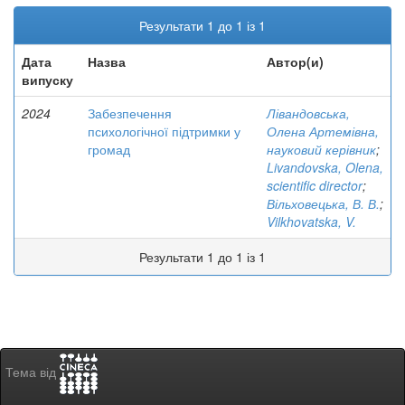
Результати 1 до 1 із 1
Дата
Назва
Автор(и)
випуску
2024
Забезпечення
Лівандовська,
психологічної підтримки у
Олена Артемівна,
громад
науковий керівник
;
Livandovska, Olena,
scientific director
;
Вільховецька, В. В.
;
Vilkhovatska, V.
Результати 1 до 1 із 1
Тема від