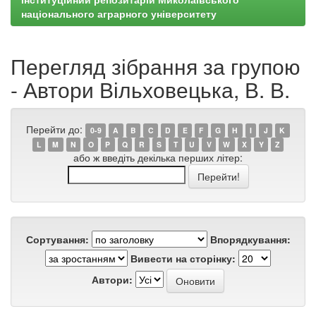
національного аграрного університету
Перегляд зібрання за групою
- Автори Вільховецька, В. В.
Перейти до:
0-9
A
B
C
D
E
F
G
H
I
J
K
L
M
N
O
P
Q
R
S
T
U
V
W
X
Y
Z
або ж введіть декілька перших літер:
Сортування:
Впорядкування:
Вивести на сторінку:
Автори: