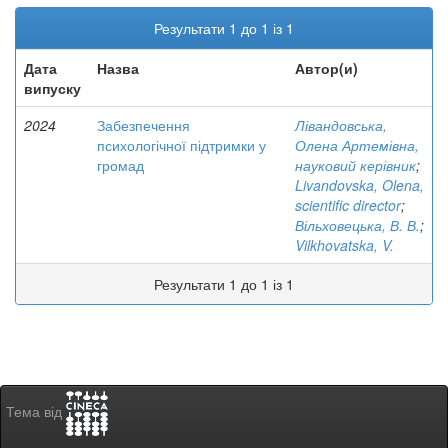
Результати 1 до 1 із 1
Дата
Назва
Автор(и)
випуску
2024
Забезпечення
Лівандовська,
психологічної підтримки у
Олена Артемівна,
громад
науковий керівник
;
Livandovska, Olena,
scientific director
;
Вільховецька, В. В.
;
Vilkhovatska, V.
Результати 1 до 1 із 1
Тема від