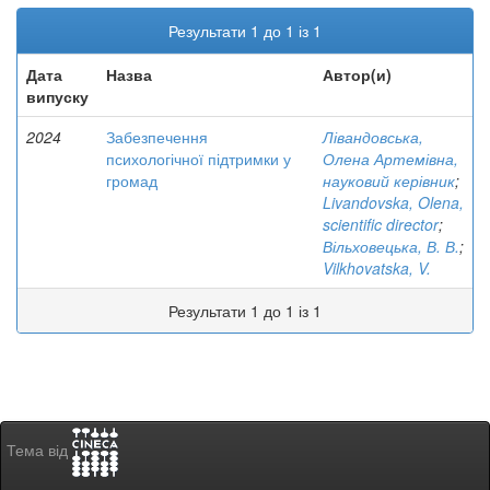
Результати 1 до 1 із 1
Дата
Назва
Автор(и)
випуску
2024
Забезпечення
Лівандовська,
психологічної підтримки у
Олена Артемівна,
громад
науковий керівник
;
Livandovska, Olena,
scientific director
;
Вільховецька, В. В.
;
Vilkhovatska, V.
Результати 1 до 1 із 1
Тема від