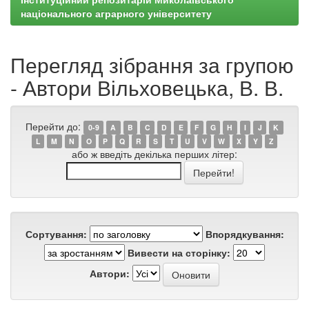
національного аграрного університету
Перегляд зібрання за групою
- Автори Вільховецька, В. В.
Перейти до:
0-9
A
B
C
D
E
F
G
H
I
J
K
L
M
N
O
P
Q
R
S
T
U
V
W
X
Y
Z
або ж введіть декілька перших літер:
Сортування:
Впорядкування:
Вивести на сторінку:
Автори: