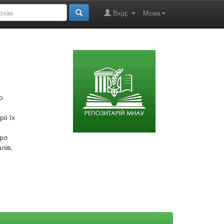
Вхід:
Мова
о
ії їх
про
лів,