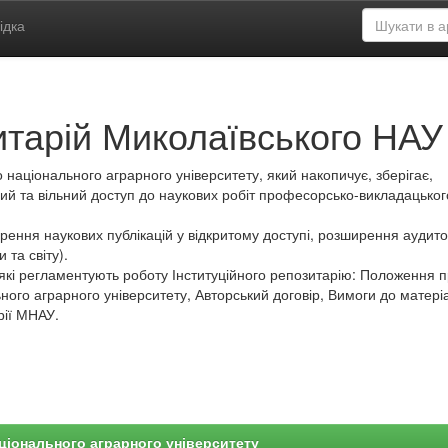
ідка
итарій Миколаївського НАУ
 національного аграрного університету, який накопичує, зберігає,
ий та вільний доступ до наукових робіт професорсько-викладацьког
ення наукових публікацій у відкритому доступі, розширення аудитор
 та світу).
які регламентують роботу Інституційного репозитарію: Положення 
ного аграрного університету, Авторський договір, Вимоги до матеріа
рії МНАУ.
ціонального аграрного університету