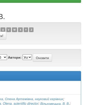
В.
U
V
W
X
Y
Z
Автори:
ка, Олена Артемівна, науковий керівник
;
 Olena, scientific director
;
Вільховецька, В. В.
;