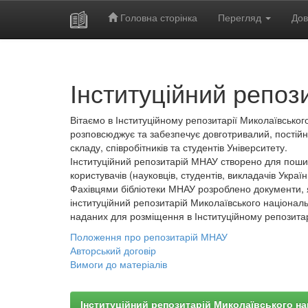
Головна сторінка
Перегляд
Дов
Skip
navigation
Інституційний репоз
Вітаємо в Інституційному репозитарії Миколаївського
розповсюджує та забезпечує довготривалий, постійн
складу, співробітників та студентів Університету.
Інституційний репозитарій МНАУ створено для пошир
користувачів (науковців, студентів, викладачів України
Фахівцями бібліотеки МНАУ розроблено документи, 
інституційний репозитарій Миколаївського національ
наданих для розміщення в Інституційному репозита
Положення про репозитарій МНАУ
Авторський договір
Вимоги до матеріалів
Інституційний репозитарій Миколаївського на