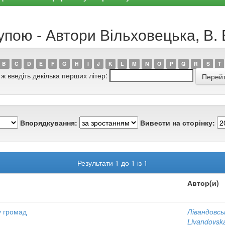
упою - Автори Вільховецька, В. 
B
C
D
E
F
G
H
I
J
K
L
M
N
O
P
Q
R
S
T
 ж введіть декілька перших літер:
Впорядкування:
Вивести на сторінку:
Результати 1 до 1 із 1
Автор(и)
у громад
Лівандовсь
Livandovska,