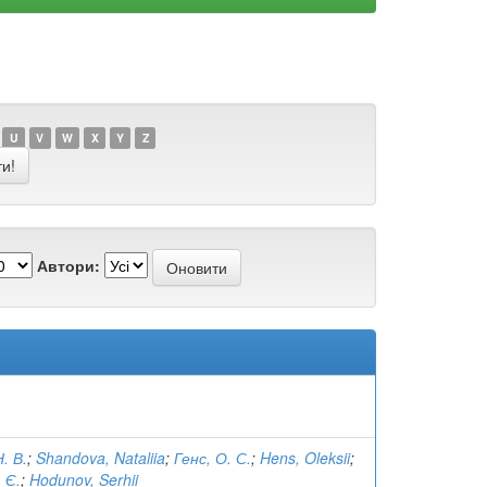
U
V
W
X
Y
Z
Автори:
. В.
;
Shandova, Nataliia
;
Генс, О. С.
;
Hens, Oleksii
;
 Є.
;
Hodunov, Serhii