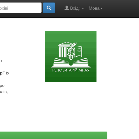
Вхід:
Мова
о
ії їх
про
лів,