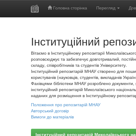
Головна сторінка
Перегляд
Дов
Skip
navigation
Інституційний репоз
Вітаємо в Інституційному репозитарії Миколаївського
розповсюджує та забезпечує довготривалий, постійн
складу, співробітників та студентів Університету.
Інституційний репозитарій МНАУ створено для пошир
користувачів (науковців, студентів, викладачів України
Фахівцями бібліотеки МНАУ розроблено документи, 
інституційний репозитарій Миколаївського національ
наданих для розміщення в Інституційному репозита
Положення про репозитарій МНАУ
Авторський договір
Вимоги до матеріалів
Інституційний репозитарій Миколаївського на