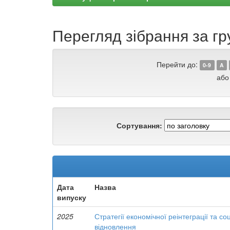
Перегляд зібрання за гр
Перейти до:
0-9
A
або
Сортування:
Дата
Назва
випуску
2025
Стратегії економічної реінтеграції та соц
відновлення