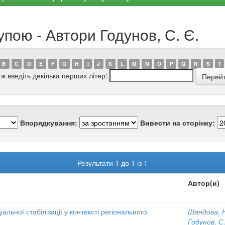
упою - Автори Годунов, С. Є.
B
C
D
E
F
G
H
I
J
K
L
M
N
O
P
Q
R
S
T
 ж введіть декілька перших літер:
Впорядкування:
Вивести на сторінку:
Результати 1 до 1 із 1
Автор(и)
іальної стабілізації у контексті регіонального
Шандова, Н
Годунов, С.