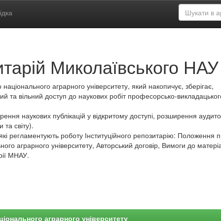
ідка
итарій Миколаївського НАУ
 національного аграрного університету, який накопичує, зберігає,
ий та вільний доступ до наукових робіт професорсько-викладацьког
ення наукових публікацій у відкритому доступі, розширення аудитор
 та світу).
які регламентують роботу Інституційного репозитарію: Положення 
ного аграрного університету, Авторський договір, Вимоги до матеріа
рії МНАУ.
ціонального аграрного університету