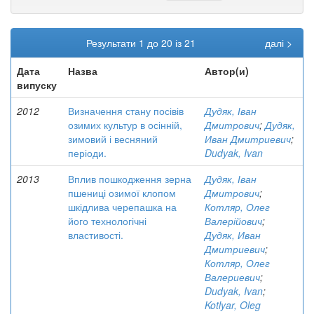
Результати 1 до 20 із 21
далі >
Дата
Назва
Автор(и)
випуску
2012
Визначення стану посівів
Дудяк, Іван
озимих культур в осінній,
Дмитрович
;
Дудяк,
зимовий і весняний
Иван Дмитриевич
;
періоди.
Dudyak, Ivan
2013
Вплив пошкодження зерна
Дудяк, Іван
пшениці озимої клопом
Дмитрович
;
шкідлива черепашка на
Котляр, Олег
його технологічні
Валерійович
;
властивості.
Дудяк, Иван
Дмитриевич
;
Котляр, Олег
Валериевич
;
Dudyak, Ivan
;
Kotlyar, Oleg