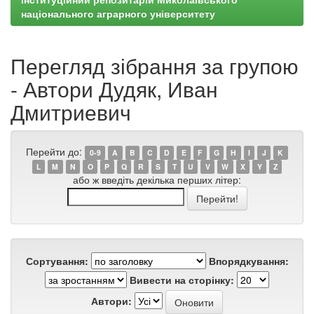
національного аграрного університету
Перегляд зібрання за групою
- Автори Дудяк, Иван
Дмитриевич
Перейти до:
0-9
A
B
C
D
E
F
G
H
I
J
K
L
M
N
O
P
Q
R
S
T
U
V
W
X
Y
Z
або ж введіть декілька перших літер:
Сортування:
Впорядкування:
Вивести на сторінку:
Автори: