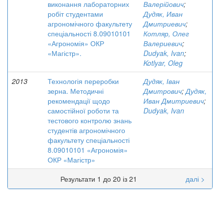
виконання лабораторних
Валерійович
;
робіт студентами
Дудяк, Иван
агрономічного факультету
Дмитриевич
;
спеціальності 8.09010101
Котляр, Олег
«Агрономія» ОКР
Валериевич
;
«Магістр».
Dudyak, Ivan
;
Kotlyar, Oleg
2013
Технологія переробки
Дудяк, Іван
зерна. Методичні
Дмитрович
;
Дудяк,
рекомендації щодо
Иван Дмитриевич
;
самостійної роботи та
Dudyak, Ivan
тестового контролю знань
студентів агрономічного
факультету спеціальності
8.09010101 «Агрономія»
ОКР «Магістр»
Результати 1 до 20 із 21
далі >