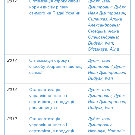
2017
Оптимізація строку сівби і
Дудяк, Іван
норми висіву ріпаку
Дмитрович
;
Дудяк,
озимого на Півдні України
Иван Дмитриевич
;
Силецкая, Алина
Александровна
;
Сілецька, Аліна
Олександрівна
;
Dudyak, Ivan
;
Siletskaya, Alina
2017
Оптимізація строку і
Дудяк, Іван
способу збирання пшениці
Дмитрович
;
Дудяк,
озимої
Иван Дмитриевич
;
Dudyak, Ivan
2014
Стандартизація,
Дудяк, Іван
управління якістю і
Дмитрович
;
Дудяк,
сертифікація продукції
Иван Дмитриевич
;
рослинництва
Dudyak, Ivan
2012
Стандартизація,
Дудяк, Іван
управління якістю і
Дмитрович
;
сертифікація продукції
Нікончук, Наталія