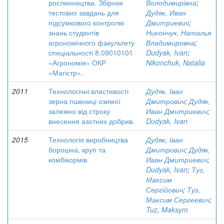
рослинництва. Збірник
Володимирівна
;
тестових завдань для
Дудяк, Иван
підсумкового контролю
Дмитриевич
;
знань студентів
Никончук, Наталья
агрономічного факультету
Владимировна
;
спеціальності 8.09010101
Dudyak, Ivan
;
«Агрономія» ОКР
Nikonchuk, Natalia
«Магістр».
2011
Технологічні властивості
Дудяк, Іван
зерна пшениці озимої
Дмитрович
;
Дудяк,
залежно від строку
Иван Дмитриевич
;
внесення азотних добрив.
Dudyak, Ivan
2015
Технологія виробництва
Дудяк, Іван
борошна, круп та
Дмитрович
;
Дудяк,
комбікормів
Иван Дмитриевич
;
Dudyak, Ivan
;
Туз,
Максим
Сергійович
;
Туз,
Максим Сергеевич
;
Tuz, Maksym