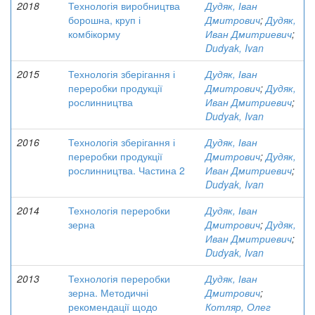
2018
Технологія виробництва
Дудяк, Іван
борошна, круп і
Дмитрович
;
Дудяк,
комбікорму
Иван Дмитриевич
;
Dudyak, Ivan
2015
Технологія зберігання і
Дудяк, Іван
переробки продукції
Дмитрович
;
Дудяк,
рослинництва
Иван Дмитриевич
;
Dudyak, Ivan
2016
Технологія зберігання і
Дудяк, Іван
переробки продукції
Дмитрович
;
Дудяк,
рослинництва. Частина 2
Иван Дмитриевич
;
Dudyak, Ivan
2014
Технологія переробки
Дудяк, Іван
зерна
Дмитрович
;
Дудяк,
Иван Дмитриевич
;
Dudyak, Ivan
2013
Технологія переробки
Дудяк, Іван
зерна. Методичні
Дмитрович
;
рекомендації щодо
Котляр, Олег