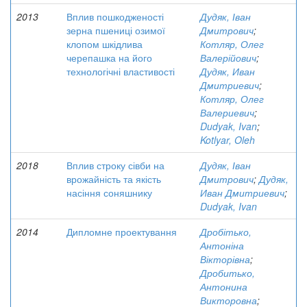
2013
Вплив пошкодженості
Дудяк, Іван
зерна пшениці озимої
Дмитрович
;
клопом шкідлива
Котляр, Олег
черепашка на його
Валерійович
;
технологічні властивості
Дудяк, Иван
Дмитриевич
;
Котляр, Олег
Валериевич
;
Dudyak, Ivan
;
Kotlyar, Oleh
2018
Вплив строку сівби на
Дудяк, Іван
врожайність та якість
Дмитрович
;
Дудяк,
насіння соняшнику
Иван Дмитриевич
;
Dudyak, Ivan
2014
Дипломне проектування
Дробітько,
Антоніна
Вікторівна
;
Дробитько,
Антонина
Викторовна
;