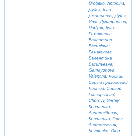
Drobitko, Antonina
;
Дудяк, Іван
Дмитрович
;
Дудяк,
Иван Дмитриевич
;
Dudyak, Ivan
;
Гамаюнова,
Валентина
Василівна
;
Гамаюнова,
Валентина
Васильевна
;
Gamayunova,
Valentina
;
Чорний,
Сергій Григорович
;
Черный, Сергей
Григорьевич
;
Chornyy, Serhiy
;
Коваленко,
Анатолійович
;
Коваленко, Олег
Анатольевич
;
Kovalenko, Oleg