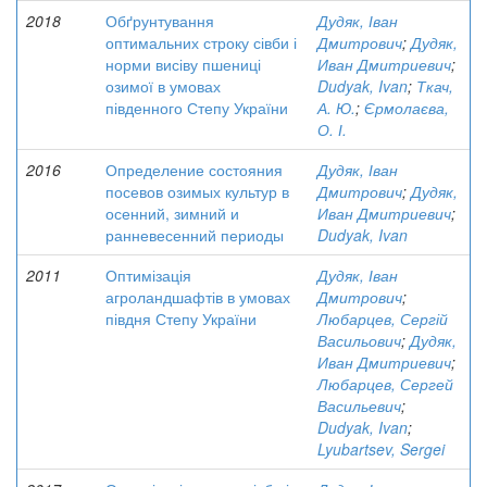
2018
Обґрунтування
Дудяк, Іван
оптимальних строку сівби і
Дмитрович
;
Дудяк,
норми висіву пшениці
Иван Дмитриевич
;
озимої в умовах
Dudyak, Ivan
;
Ткач,
південного Степу України
А. Ю.
;
Єрмолаєва,
О. І.
2016
Определение состояния
Дудяк, Іван
посевов озимых культур в
Дмитрович
;
Дудяк,
осенний, зимний и
Иван Дмитриевич
;
ранневесенний периоды
Dudyak, Ivan
2011
Оптимізація
Дудяк, Іван
агроландшафтів в умовах
Дмитрович
;
півдня Степу України
Любарцев, Сергій
Васильович
;
Дудяк,
Иван Дмитриевич
;
Любарцев, Сергей
Васильевич
;
Dudyak, Ivan
;
Lyubartsev, Sergei