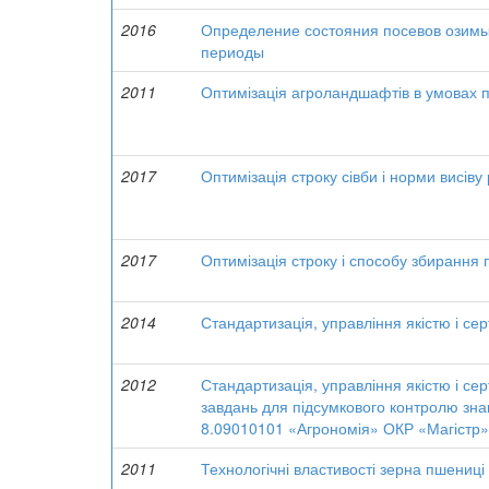
2016
Определение состояния посевов озимых
периоды
2011
Оптимізація агроландшафтів в умовах п
2017
Оптимізація строку сівби і норми висіву
2017
Оптимізація строку і способу збирання 
2014
Стандартизація, управління якістю і се
2012
Стандартизація, управління якістю і се
завдань для підсумкового контролю знан
8.09010101 «Агрономія» ОКР «Магістр»
2011
Технологічні властивості зерна пшениці