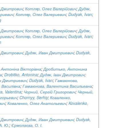
н Дмитрович
;
Котляр, Олег Валерійович
;
Дудяк,
риевич
;
Котляр, Олег Валериевич
;
Dudyak, Ivan
;
g
н Дмитрович
;
Котляр, Олег Валерійович
;
Дудяк,
риевич
;
Котляр, Олег Валериевич
;
Dudyak, Ivan
;
h
н Дмитрович
;
Дудяк, Иван Дмитриевич
;
Dudyak,
 Антоніна Вікторівна
;
Дробитько, Антонина
а
;
Drobitko, Antonina
;
Дудяк, Іван Дмитрович
;
ан Дмитриевич
;
Dudyak, Ivan
;
Гамаюнова,
 Василівна
;
Гамаюнова, Валентина Васильевна
;
, Valentina
;
Чорний, Сергій Григорович
;
Черный,
горьевич
;
Chornyy, Serhiy
;
Коваленко,
вич
;
Коваленко, Олег Анатольевич
;
Kovalenko,
н Дмитрович
;
Дудяк, Иван Дмитриевич
;
Dudyak,
А. Ю.
;
Єрмолаєва, О. І.