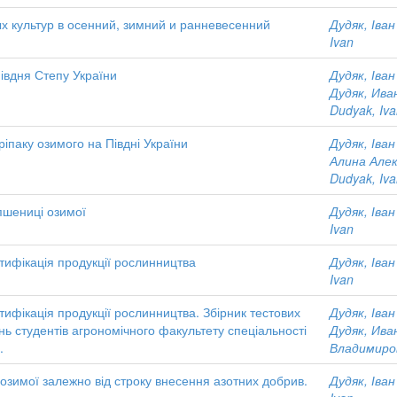
 культур в осенний, зимний и ранневесенний
Дудяк, Іва
Ivan
івдня Степу України
Дудяк, Іва
Дудяк, Ив
Dudyak, Iv
 ріпаку озимого на Півдні України
Дудяк, Іва
Алина Але
Dudyak, Iv
пшениці озимої
Дудяк, Іва
Ivan
ртифікація продукції рослинництва
Дудяк, Іва
Ivan
ртифікація продукції рослинництва. Збірник тестових
Дудяк, Іва
ь студентів агрономічного факультету спеціальності
Дудяк, Ив
.
Владимиро
 озимої залежно від строку внесення азотних добрив.
Дудяк, Іва