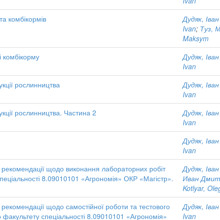
Ivan
та комбікормів
Дудяк, Іва
Ivan
;
Туз, 
Maksym
і комбікорму
Дудяк, Іва
Ivan
укції рослинництва
Дудяк, Іва
Ivan
укції рослинництва. Частина 2
Дудяк, Іва
Ivan
Дудяк, Іва
Ivan
і рекомендації щодо виконання лабораторних робіт
Дудяк, Іва
пеціальності 8.09010101 «Агрономія» ОКР «Магістр».
Иван Дмит
Kotlyar, Ole
 рекомендації щодо самостійної роботи та тестового
Дудяк, Іва
о факультету спеціальності 8.09010101 «Агрономія»
Ivan