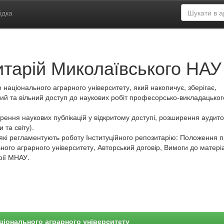
ідка
итарій Миколаївського НАУ
 національного аграрного університету, який накопичує, зберігає,
ий та вільний доступ до наукових робіт професорсько-викладацьког
ення наукових публікацій у відкритому доступі, розширення аудитор
 та світу).
які регламентують роботу Інституційного репозитарію: Положення 
ного аграрного університету, Авторський договір, Вимоги до матеріа
рії МНАУ.
ціонального аграрного університету