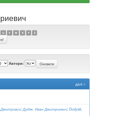
триевич
U
V
W
X
Y
Z
Автори:
далі >
н Дмитрович
;
Дудяк, Иван Дмитриевич
;
Dudyak,