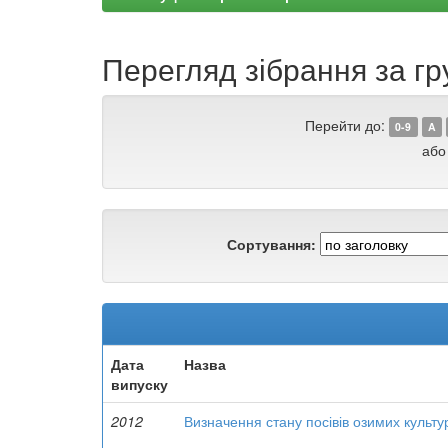
Перегляд зібрання за г
Перейти до:
0-9
A
або
Сортування:
Дата
Назва
випуску
2012
Визначення стану посівів озимих культур