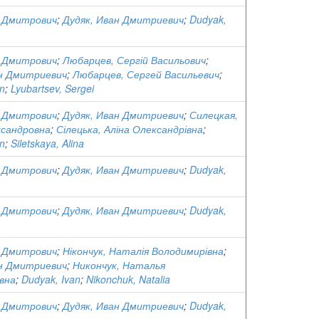
н Дмитрович
;
Дудяк, Иван Дмитриевич
;
Dudyak,
н Дмитрович
;
Любарцев, Сергій Васильович
;
ан Дмитриевич
;
Любарцев, Сергей Васильевич
;
an
;
Lyubartsev, Sergei
н Дмитрович
;
Дудяк, Иван Дмитриевич
;
Силецкая,
ксандровна
;
Сілецька, Аліна Олександрівна
;
an
;
Siletskaya, Alina
н Дмитрович
;
Дудяк, Иван Дмитриевич
;
Dudyak,
н Дмитрович
;
Дудяк, Иван Дмитриевич
;
Dudyak,
н Дмитрович
;
Нікончук, Наталія Володимирівна
;
ан Дмитриевич
;
Никончук, Наталья
вна
;
Dudyak, Ivan
;
Nikonchuk, Natalia
н Дмитрович
;
Дудяк, Иван Дмитриевич
;
Dudyak,