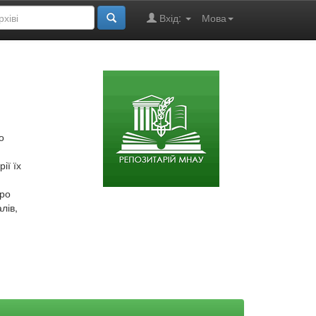
Вхід:
Мова
о
ії їх
про
лів,