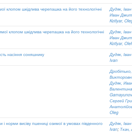
ої клопом шкідлива черепашка на його технологічні
Дудяк, Іва
Иван Дмит
Kotlyar, Ole
мої клопом шкідлива черепашка на його технологічні
Дудяк, Іва
Иван Дмит
Kotlyar, Ole
кість насіння соняшнику
Дудяк, Іва
Ivan
Дробітько,
Викторовн
Дудяк, Ив
Валентина
Gamayunova
Сергей Гри
Анатолійо
Oleg
и і норми висіву пшениці озимої в умовах південного
Дудяк, Іва
Ivan
;
Ткач, 