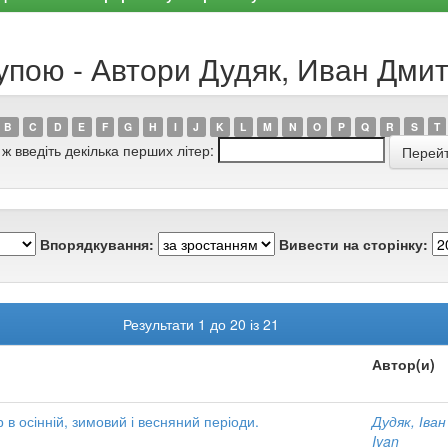
рупою - Автори Дудяк, Иван Дми
B
C
D
E
F
G
H
I
J
K
L
M
N
O
P
Q
R
S
T
 ж введіть декілька перших літер:
Впорядкування:
Вивести на сторінку:
Результати 1 до 20 із 21
Автор(и)
 в осінній, зимовий і весняний періоди.
Дудяк, Іва
Ivan