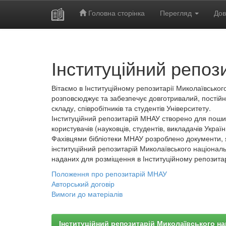
Головна сторінка
Перегляд
Дов
Skip
navigation
Інституційний репоз
Вітаємо в Інституційному репозитарії Миколаївського
розповсюджує та забезпечує довготривалий, постійн
складу, співробітників та студентів Університету.
Інституційний репозитарій МНАУ створено для пошир
користувачів (науковців, студентів, викладачів України
Фахівцями бібліотеки МНАУ розроблено документи, 
інституційний репозитарій Миколаївського національ
наданих для розміщення в Інституційному репозита
Положення про репозитарій МНАУ
Авторський договір
Вимоги до матеріалів
Інституційний репозитарій Миколаївського на