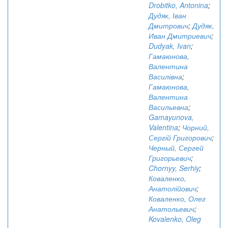
Drobitko, Antonina
;
Дудяк, Іван
Дмитрович
;
Дудяк,
Иван Дмитриевич
;
Dudyak, Ivan
;
Гамаюнова,
Валентина
Василівна
;
Гамаюнова,
Валентина
Васильевна
;
Gamayunova,
Valentina
;
Чорний,
Сергій Григорович
;
Черный, Сергей
Григорьевич
;
Chornyy, Serhiy
;
Коваленко,
Анатолійович
;
Коваленко, Олег
Анатольевич
;
Kovalenko, Oleg