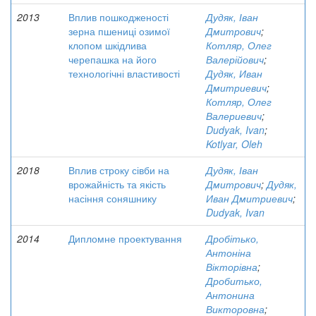
2013
Вплив пошкодженості
Дудяк, Іван
зерна пшениці озимої
Дмитрович
;
клопом шкідлива
Котляр, Олег
черепашка на його
Валерійович
;
технологічні властивості
Дудяк, Иван
Дмитриевич
;
Котляр, Олег
Валериевич
;
Dudyak, Ivan
;
Kotlyar, Oleh
2018
Вплив строку сівби на
Дудяк, Іван
врожайність та якість
Дмитрович
;
Дудяк,
насіння соняшнику
Иван Дмитриевич
;
Dudyak, Ivan
2014
Дипломне проектування
Дробітько,
Антоніна
Вікторівна
;
Дробитько,
Антонина
Викторовна
;