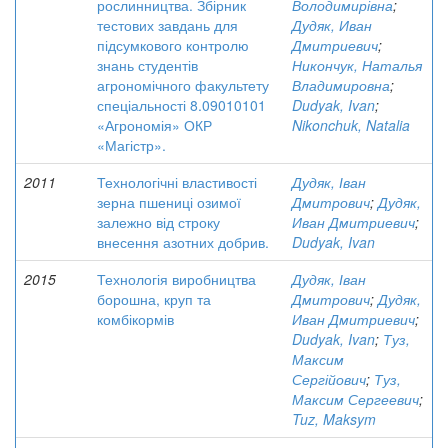
рослинництва. Збірник
Володимирівна
;
тестових завдань для
Дудяк, Иван
підсумкового контролю
Дмитриевич
;
знань студентів
Никончук, Наталья
агрономічного факультету
Владимировна
;
спеціальності 8.09010101
Dudyak, Ivan
;
«Агрономія» ОКР
Nikonchuk, Natalia
«Магістр».
2011
Технологічні властивості
Дудяк, Іван
зерна пшениці озимої
Дмитрович
;
Дудяк,
залежно від строку
Иван Дмитриевич
;
внесення азотних добрив.
Dudyak, Ivan
2015
Технологія виробництва
Дудяк, Іван
борошна, круп та
Дмитрович
;
Дудяк,
комбікормів
Иван Дмитриевич
;
Dudyak, Ivan
;
Туз,
Максим
Сергійович
;
Туз,
Максим Сергеевич
;
Tuz, Maksym