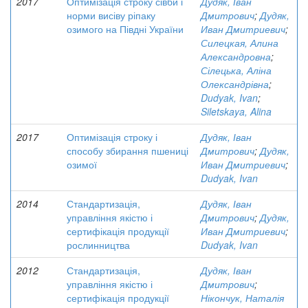
2017
Оптимізація строку сівби і
Дудяк, Іван
норми висіву ріпаку
Дмитрович
;
Дудяк,
озимого на Півдні України
Иван Дмитриевич
;
Силецкая, Алина
Александровна
;
Сілецька, Аліна
Олександрівна
;
Dudyak, Ivan
;
Siletskaya, Alina
2017
Оптимізація строку і
Дудяк, Іван
способу збирання пшениці
Дмитрович
;
Дудяк,
озимої
Иван Дмитриевич
;
Dudyak, Ivan
2014
Стандартизація,
Дудяк, Іван
управління якістю і
Дмитрович
;
Дудяк,
сертифікація продукції
Иван Дмитриевич
;
рослинництва
Dudyak, Ivan
2012
Стандартизація,
Дудяк, Іван
управління якістю і
Дмитрович
;
сертифікація продукції
Нікончук, Наталія