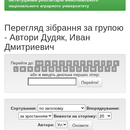
національного аграрного університету
Перегляд зібрання за групою
- Автори Дудяк, Иван
Дмитриевич
Перейти до:
0-9
A
B
C
D
E
F
G
H
I
J
K
L
M
N
O
P
Q
R
S
T
U
V
W
X
Y
Z
або ж введіть декілька перших літер:
Сортування:
Впорядкування:
Вивести на сторінку:
Автори: