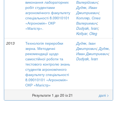
виконання лабораторних
Валерійович
;
робіт студентами
Дудяк, Иван
агрономічного факультету
Дмитриевич
;
спеціальності 8.09010101
Котляр, Олег
«Агрономія» ОКР
Валериевич
;
«Магістр».
Dudyak, Ivan
;
Kotlyar, Oleg
2013
Технологія переробки
Дудяк, Іван
зерна. Методичні
Дмитрович
;
Дудяк,
рекомендації щодо
Иван Дмитриевич
;
самостійної роботи та
Dudyak, Ivan
тестового контролю знань
студентів агрономічного
факультету спеціальності
8.09010101 «Агрономія»
ОКР «Магістр»
Результати 1 до 20 із 21
далі >