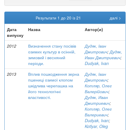
Результати 1 до 20 із 21
далі >
Дата
Назва
Автор(и)
випуску
2012
Визначення стану посівів
Дудяк, Іван
озимих культур в осінній,
Дмитрович
;
Дудяк,
зимовий і весняний
Иван Дмитриевич
;
періоди.
Dudyak, Ivan
2013
Вплив пошкодження зерна
Дудяк, Іван
пшениці озимої клопом
Дмитрович
;
шкідлива черепашка на
Котляр, Олег
його технологічні
Валерійович
;
властивості.
Дудяк, Иван
Дмитриевич
;
Котляр, Олег
Валериевич
;
Dudyak, Ivan
;
Kotlyar, Oleg