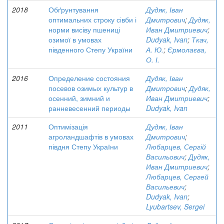
2018
Обґрунтування
Дудяк, Іван
оптимальних строку сівби і
Дмитрович
;
Дудяк,
норми висіву пшениці
Иван Дмитриевич
;
озимої в умовах
Dudyak, Ivan
;
Ткач,
південного Степу України
А. Ю.
;
Єрмолаєва,
О. І.
2016
Определение состояния
Дудяк, Іван
посевов озимых культур в
Дмитрович
;
Дудяк,
осенний, зимний и
Иван Дмитриевич
;
ранневесенний периоды
Dudyak, Ivan
2011
Оптимізація
Дудяк, Іван
агроландшафтів в умовах
Дмитрович
;
півдня Степу України
Любарцев, Сергій
Васильович
;
Дудяк,
Иван Дмитриевич
;
Любарцев, Сергей
Васильевич
;
Dudyak, Ivan
;
Lyubartsev, Sergei