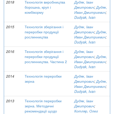
2018
Технологія виробництва
Дудяк, Іван
борошна, круп і
Дмитрович
;
Дудяк,
комбікорму
Иван Дмитриевич
;
Dudyak, Ivan
2015
Технологія зберігання і
Дудяк, Іван
переробки продукції
Дмитрович
;
Дудяк,
рослинництва
Иван Дмитриевич
;
Dudyak, Ivan
2016
Технологія зберігання і
Дудяк, Іван
переробки продукції
Дмитрович
;
Дудяк,
рослинництва. Частина 2
Иван Дмитриевич
;
Dudyak, Ivan
2014
Технологія переробки
Дудяк, Іван
зерна
Дмитрович
;
Дудяк,
Иван Дмитриевич
;
Dudyak, Ivan
2013
Технологія переробки
Дудяк, Іван
зерна. Методичні
Дмитрович
;
рекомендації щодо
Котляр, Олег