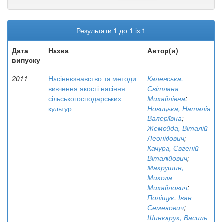
Результати 1 до 1 із 1
Дата
Назва
Автор(и)
випуску
2011
Насіннєзнавство та методи
Каленська,
вивчення якості насіння
Світлана
сільськогосподарських
Михайлівна
;
культур
Новицька, Наталія
Валеріївна
;
Жемойда, Віталій
Леонідович
;
Качура, Євгеній
Віталійович
;
Макрушин,
Микола
Михайлович
;
Поліщук, Іван
Семенович
;
Шинкарук, Василь