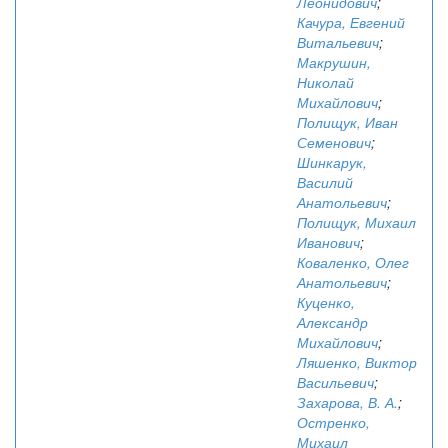
Леонидович
;
Качура, Евгений
Витальевич
;
Макрушин,
Николай
Михайлович
;
Полищук, Иван
Семенович
;
Шинкарук,
Василий
Анатольевич
;
Полищук, Михаил
Иванович
;
Коваленко, Олег
Анатольевич
;
Куценко,
Александр
Михайлович
;
Ляшенко, Виктор
Васильевич
;
Захарова, В. А.
;
Остренко,
Михаил