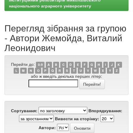
національного аграрного університету
Перегляд зібрання за групою
- Автори Жемойда, Виталий
Леонидович
Перейти до:
0-9
A
B
C
D
E
F
G
H
I
J
K
L
M
N
O
P
Q
R
S
T
U
V
W
X
Y
Z
або ж введіть декілька перших літер:
Сортування:
Впорядкування:
Вивести на сторінку:
Автори: