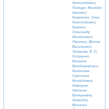
Анатолійович
;
Поліщук, Михайло
Іванович
;
Коваленко, Олег
Анатолійович
;
Куценко,
Олександр
Михайлович
;
Ляшенко, Віктор
Васильович
;
Захарова, В. О
;
Остренко,
Михайло
Володимирович
;
Каленская,
Светлана
Михайловна
;
Новицкая,
Наталья
Валерьевна
;
Жемойда,
Виталий