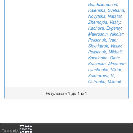
Владимирович
;
Kalenska, Svetlana
;
Novytska, Natalia
;
Zhemojda, Vitaliy
;
Kachura, Evgeniy
;
Makrushin, Nikolai
;
Polischuk, Ivan
;
Shynkaruk, Vasily
;
Polischuk, Mikhail
;
Kovalenko, Oleh
;
Kutsenko, Alexandr
;
Lyashenko, Viktor
;
Zakharova, V.
;
Ostrenko, Mikhail
Результати 1 до 1 із 1
Тема від