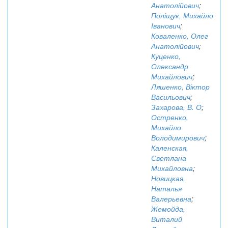
Анатолійович
;
Поліщук, Михайло
Іванович
;
Коваленко, Олег
Анатолійович
;
Куценко,
Олександр
Михайлович
;
Ляшенко, Віктор
Васильович
;
Захарова, В. О
;
Остренко,
Михайло
Володимирович
;
Каленская,
Светлана
Михайловна
;
Новицкая,
Наталья
Валерьевна
;
Жемойда,
Виталий