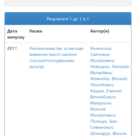
Результати 1 до 1 із 1
Дата
Назва
Автор(и)
випуску
2011
Насіннєзнавство та методи
Каленська,
вивчення якості насіння
Світлана
сільськогосподарських
Михайлівна
;
культур
Новицька, Наталія
Валеріївна
;
Жемойда, Віталій
Леонідович
;
Качура, Євгеній
Віталійович
;
Макрушин,
Микола
Михайлович
;
Поліщук, Іван
Семенович
;
Шинкарук, Василь