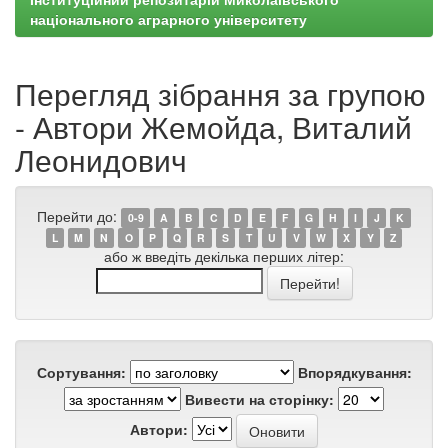
національного аграрного університету
Перегляд зібрання за групою
- Автори Жемойда, Виталий
Леонидович
Перейти до:
0-9
A
B
C
D
E
F
G
H
I
J
K
L
M
N
O
P
Q
R
S
T
U
V
W
X
Y
Z
або ж введіть декілька перших літер:
Сортування:
Впорядкування:
Вивести на сторінку:
Автори: