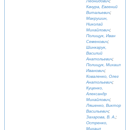
Леонидович
;
Качура, Евгений
Витальевич
;
Макрушин,
Николай
Михайлович
;
Полищук, Иван
Семенович
;
Шинкарук,
Василий
Анатольевич
;
Полищук, Михаил
Иванович
;
Коваленко, Олег
Анатольевич
;
Куценко,
Александр
Михайлович
;
Ляшенко, Виктор
Васильевич
;
Захарова, В. А.
;
Остренко,
Михаил