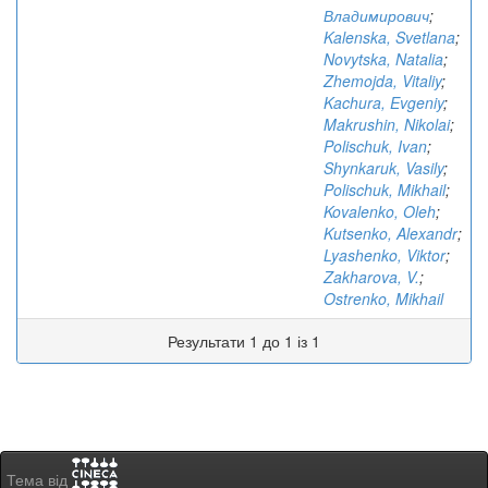
Владимирович
;
Kalenska, Svetlana
;
Novytska, Natalia
;
Zhemojda, Vitaliy
;
Kachura, Evgeniy
;
Makrushin, Nikolai
;
Polischuk, Ivan
;
Shynkaruk, Vasily
;
Polischuk, Mikhail
;
Kovalenko, Oleh
;
Kutsenko, Alexandr
;
Lyashenko, Viktor
;
Zakharova, V.
;
Ostrenko, Mikhail
Результати 1 до 1 із 1
Тема від