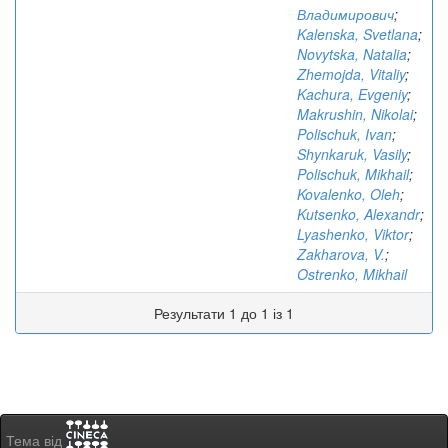
Владимирович
;
Kalenska, Svetlana
;
Novytska, Natalia
;
Zhemojda, Vitaliy
;
Kachura, Evgeniy
;
Makrushin, Nikolai
;
Polischuk, Ivan
;
Shynkaruk, Vasily
;
Polischuk, Mikhail
;
Kovalenko, Oleh
;
Kutsenko, Alexandr
;
Lyashenko, Viktor
;
Zakharova, V.
;
Ostrenko, Mikhail
Результати 1 до 1 із 1
Тема від