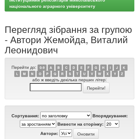
національного аграрного університету
Перегляд зібрання за групою
- Автори Жемойда, Виталий
Леонидович
Перейти до:
0-9
A
B
C
D
E
F
G
H
I
J
K
L
M
N
O
P
Q
R
S
T
U
V
W
X
Y
Z
або ж введіть декілька перших літер:
Сортування:
Впорядкування:
Вивести на сторінку:
Автори: