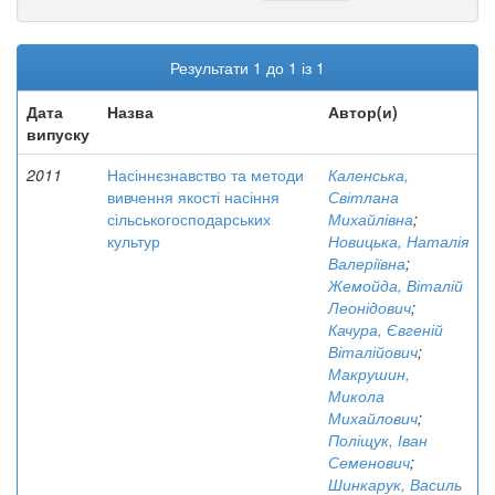
Результати 1 до 1 із 1
Дата
Назва
Автор(и)
випуску
2011
Насіннєзнавство та методи
Каленська,
вивчення якості насіння
Світлана
сільськогосподарських
Михайлівна
;
культур
Новицька, Наталія
Валеріївна
;
Жемойда, Віталій
Леонідович
;
Качура, Євгеній
Віталійович
;
Макрушин,
Микола
Михайлович
;
Поліщук, Іван
Семенович
;
Шинкарук, Василь