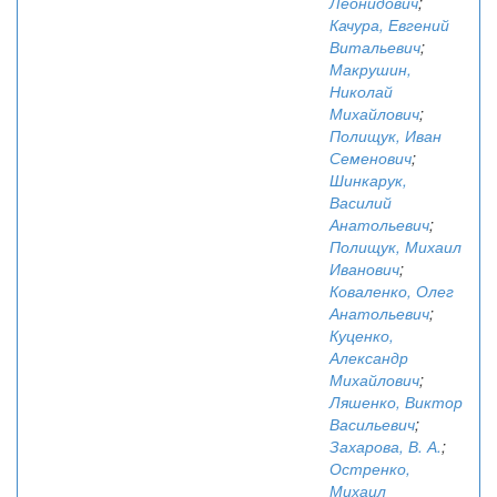
Леонидович
;
Качура, Евгений
Витальевич
;
Макрушин,
Николай
Михайлович
;
Полищук, Иван
Семенович
;
Шинкарук,
Василий
Анатольевич
;
Полищук, Михаил
Иванович
;
Коваленко, Олег
Анатольевич
;
Куценко,
Александр
Михайлович
;
Ляшенко, Виктор
Васильевич
;
Захарова, В. А.
;
Остренко,
Михаил