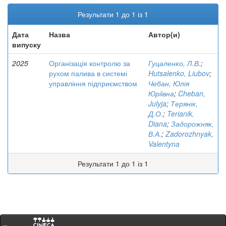
Результати 1 до 1 із 1
Дата
Назва
Автор(и)
випуску
2025
Організація контролю за
Гуцаленко, Л.В.
;
рухом палива в системі
Hutsalenko, Liubov
;
управління підприємством
Чебан, Юлія
Юріївна
;
Cheban,
Julyja
;
Терянік,
Д.О.
;
Terianik,
Diana
;
Задорожняк,
В.А.
;
Zadorozhnyak,
Valentyna
Результати 1 до 1 із 1