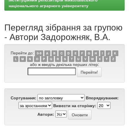
національного аграрного університету
Перегляд зібрання за групою
- Автори Задорожняк, В.А.
Перейти до:
0-9
A
B
C
D
E
F
G
H
I
J
K
L
M
N
O
P
Q
R
S
T
U
V
W
X
Y
Z
або ж введіть декілька перших літер:
Сортування:
Впорядкування:
Вивести на сторінку:
Автори: