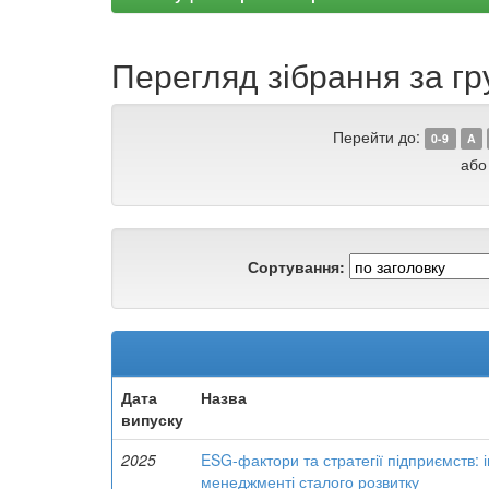
Перегляд зібрання за гр
Перейти до:
0-9
A
або
Сортування:
Дата
Назва
випуску
2025
ESG-фактори та стратегії підприємств:
менеджменті сталого розвитку