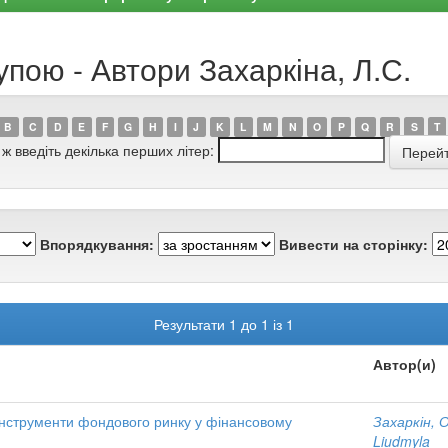
упою - Автори Захаркіна, Л.С.
B
C
D
E
F
G
H
I
J
K
L
M
N
O
P
Q
R
S
T
 ж введіть декілька перших літер:
Впорядкування:
Вивести на сторінку:
Результати 1 до 1 із 1
Автор(и)
 інструменти фондового ринку у фінансовому
Захаркін, 
Liudmyla