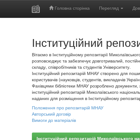
Головна сторінка
Перегляд
Дов
Skip
navigation
Інституційний репоз
Вітаємо в Інституційному репозитарії Миколаївського
розповсюджує та забезпечує довготривалий, постійн
складу, співробітників та студентів Університету.
Інституційний репозитарій МНАУ створено для пошир
користувачів (науковців, студентів, викладачів України
Фахівцями бібліотеки МНАУ розроблено документи, 
інституційний репозитарій Миколаївського національ
наданих для розміщення в Інституційному репозита
Положення про репозитарій МНАУ
Авторський договір
Вимоги до матеріалів
Інституційний репозитарій Миколаївського на