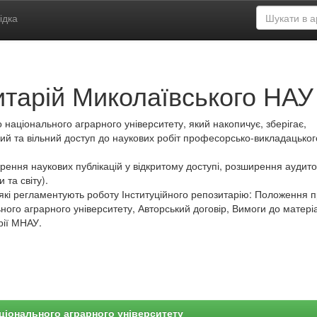
ідка
итарій Миколаївського НАУ
 національного аграрного університету, який накопичує, зберігає,
ий та вільний доступ до наукових робіт професорсько-викладацьког
ення наукових публікацій у відкритому доступі, розширення аудитор
 та світу).
які регламентують роботу Інституційного репозитарію: Положення 
ного аграрного університету, Авторський договір, Вимоги до матеріа
рії МНАУ.
ціонального аграрного університету