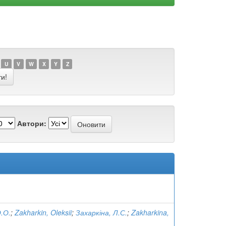
U
V
W
X
Y
Z
Автори:
О.О.
;
Zakharkin, Oleksii
;
Захаркіна, Л.С.
;
Zakharkina,