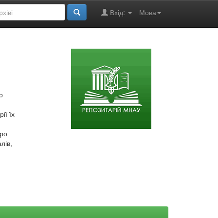
Вхід:
Мова
о
ії їх
про
лів,