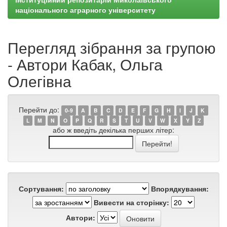
національного аграрного університету
Перегляд зібрання за групою
- Автори Кабак, Ольга
Олегівна
Перейти до:
0-9
A
B
C
D
E
F
G
H
I
J
K
L
M
N
O
P
Q
R
S
T
U
V
W
X
Y
Z
або ж введіть декілька перших літер:
Сортування:
Впорядкування:
Вивести на сторінку:
Автори: