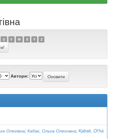
гівна
U
V
W
X
Y
Z
Автори:
ьга Олегівна
;
Кабак, Ольга Олеговна
;
Kabak, Ol'ha