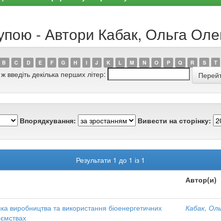
упою - Автори Кабак, Ольга Оле
B
C
D
E
F
G
H
I
J
K
L
M
N
O
P
Q
R
S
T
 ж введіть декілька перших літер:
Впорядкування:
Вивести на сторінку:
Результати 1 до 1 із 1
Автор(и)
нка виробництва та використання біоенергетичних
Кабак, Ол
иємствах