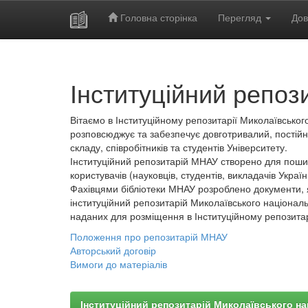
Головна сторінка
Перегляд
Дов
Skip
navigation
Інституційний репоз
Вітаємо в Інституційному репозитарії Миколаївського
розповсюджує та забезпечує довготривалий, постійн
складу, співробітників та студентів Університету.
Інституційний репозитарій МНАУ створено для пошир
користувачів (науковців, студентів, викладачів України
Фахівцями бібліотеки МНАУ розроблено документи, 
інституційний репозитарій Миколаївського національ
наданих для розміщення в Інституційному репозита
Положення про репозитарій МНАУ
Авторський договір
Вимоги до матеріалів
Інституційний репозитарій Миколаївського на