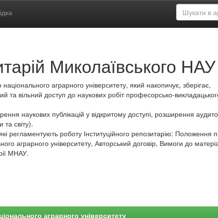
ідка
итарій Миколаївського НАУ
 національного аграрного університету, який накопичує, зберігає,
ий та вільний доступ до наукових робіт професорсько-викладацьког
ення наукових публікацій у відкритому доступі, розширення аудитор
 та світу).
які регламентують роботу Інституційного репозитарію: Положення 
ного аграрного університету, Авторський договір, Вимоги до матеріа
рії МНАУ.
ціонального аграрного університету