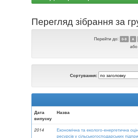
Перегляд зібрання за гр
Перейти до:
0-9
A
або
Сортування:
Дата
Назва
випуску
2014
Економічна та еколого-енергетична оці
ресурсів у сільськогосподарських підпр