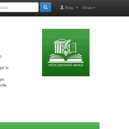
Вхід:
Мова
о
ії їх
про
лів,