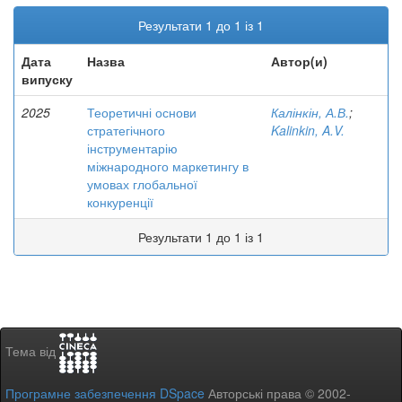
Результати 1 до 1 із 1
Дата
Назва
Автор(и)
випуску
2025
Теоретичні основи
Калінкін, А.В.
;
стратегічного
Kalinkin, A.V.
інструментарію
міжнародного маркетингу в
умовах глобальної
конкуренції
Результати 1 до 1 із 1
Тема від
Програмне забезпечення DSpace
Авторські права © 2002-