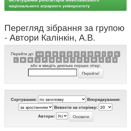
національного аграрного університету
Перегляд зібрання за групою
- Автори Калінкін, А.В.
Перейти до:
0-9
A
B
C
D
E
F
G
H
I
J
K
L
M
N
O
P
Q
R
S
T
U
V
W
X
Y
Z
або ж введіть декілька перших літер:
Сортування:
Впорядкування:
Вивести на сторінку:
Автори: