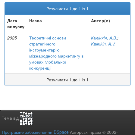
Результати 1 до 1 із 1
Дата
Назва
Автор(и)
випуску
2025
Теоретичні основи
Калінкін, А.В.
;
стратегічного
Kalinkin, A.V.
інструментарію
міжнародного маркетингу в
умовах глобальної
конкуренції
Результати 1 до 1 із 1
Тема від
Програмне забезпечення DSpace
Авторські права © 2002-