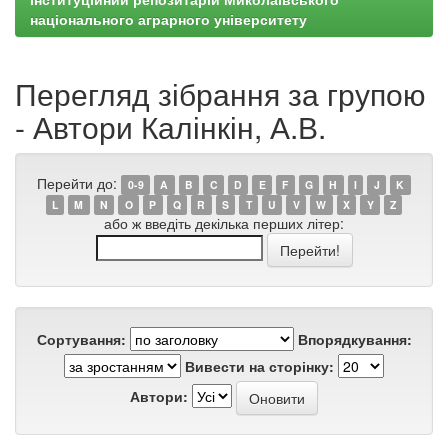
національного аграрного університету
Перегляд зібрання за групою
- Автори Калінкін, А.В.
Перейти до:
0-9
A
B
C
D
E
F
G
H
I
J
K
L
M
N
O
P
Q
R
S
T
U
V
W
X
Y
Z
або ж введіть декілька перших літер:
Сортування:
Впорядкування:
Вивести на сторінку:
Автори: