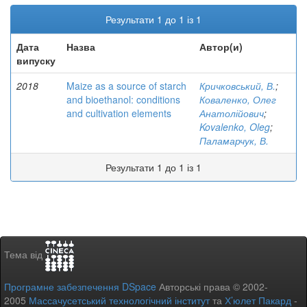
Результати 1 до 1 із 1
Дата
Назва
Автор(и)
випуску
2018
Maize as a source of starch
Кричковський, В.
;
and bioethanol: conditions
Коваленко, Олег
and cultivation elements
Анатолійович
;
Kovalenko, Oleg
;
Паламарчук, В.
Результати 1 до 1 із 1
Тема від
Програмне забезпечення DSpace
Авторські права © 2002-
2005
Массачусетський технологічний інститут
та
Х’юлет Пакард
-