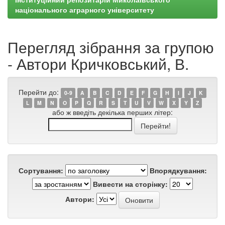
національного аграрного університету
Перегляд зібрання за групою
- Автори Кричковський, В.
Перейти до:
0-9
A
B
C
D
E
F
G
H
I
J
K
L
M
N
O
P
Q
R
S
T
U
V
W
X
Y
Z
або ж введіть декілька перших літер:
Сортування:
Впорядкування:
Вивести на сторінку:
Автори: