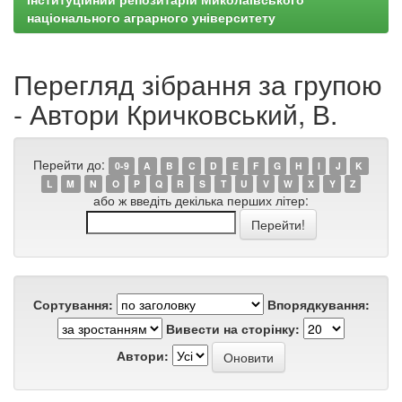
національного аграрного університету
Перегляд зібрання за групою
- Автори Кричковський, В.
Перейти до:
0-9
A
B
C
D
E
F
G
H
I
J
K
L
M
N
O
P
Q
R
S
T
U
V
W
X
Y
Z
або ж введіть декілька перших літер:
Сортування:
Впорядкування:
Вивести на сторінку:
Автори: