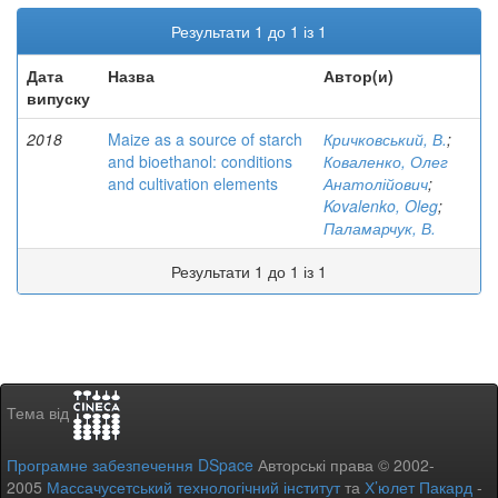
Результати 1 до 1 із 1
Дата
Назва
Автор(и)
випуску
2018
Maize as a source of starch
Кричковський, В.
;
and bioethanol: conditions
Коваленко, Олег
and cultivation elements
Анатолійович
;
Kovalenko, Oleg
;
Паламарчук, В.
Результати 1 до 1 із 1
Тема від
Програмне забезпечення DSpace
Авторські права © 2002-
2005
Массачусетський технологічний інститут
та
Х’юлет Пакард
-